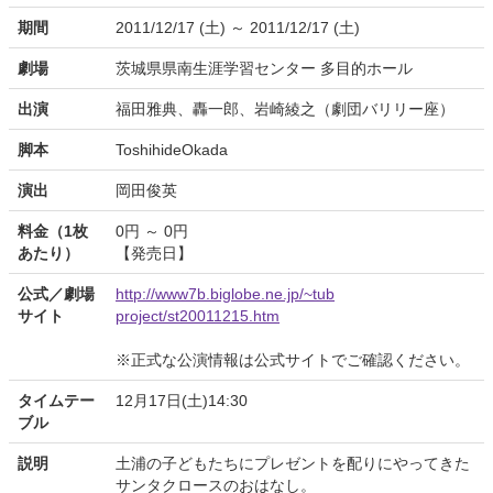
期間
2011/12/17 (土) ～ 2011/12/17 (土)
劇場
茨城県県南生涯学習センター 多目的ホール
出演
福田雅典、轟一郎、岩崎綾之（劇団バリリー座）
脚本
ToshihideOkada
演出
岡田俊英
料金（1枚
0円 ～ 0円
あたり）
【発売日】
公式／劇場
http://www7b.biglobe.ne.jp/~tub
サイト
project/st20011215.htm
※正式な公演情報は公式サイトでご確認ください。
タイムテー
12月17日(土)14:30
ブル
説明
土浦の子どもたちにプレゼントを配りにやってきた
サンタクロースのおはなし。