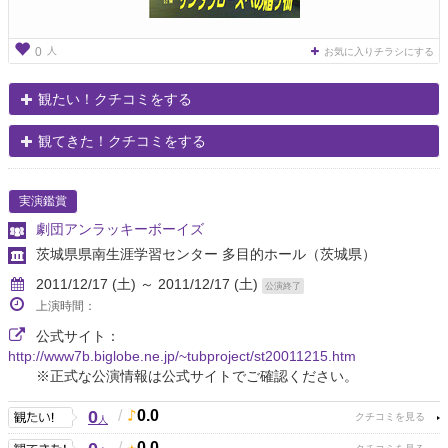
人
0
お気に入りチラシにする
観たい！クチコミをする
観てきた！クチコミをする
実演鑑賞
劇団アンラッキーボーイズ
茨城県県南生涯学習センター 多目的ホール
（茨城県）
2011/12/17 (土) ～ 2011/12/17 (土)
公演終了
上演時間：
公式サイト：
http://www7b.biglobe.ne.jp/~tubproject/st20011215.htm
※正式な公演情報は公式サイトでご確認ください。
0
/
0.0
人
/
0.0