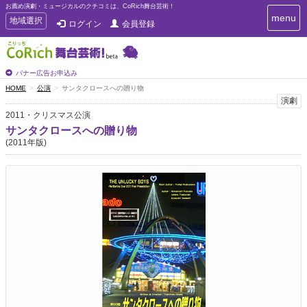
お薦め演劇・ミュージカルのクチコミは、CoRich舞台芸術！
T
menu
T
地域選択
ログイン
会員登録
o
o
g
g
g
g
l
l
バナー広告お申込み
e
e
HOME
公演
サンタクロースへの贈り物
n
n
演劇
a
a
v
2011・クリスマス公演
i
v
サンタクロースへの贈り物
g
i
(2011年版)
a
g
t
a
i
t
o
n
i
o
n