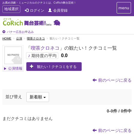
お薦め演劇・ミュージカルのクチコミは、CoRich舞台芸術！
T
menu
T
地域選択
ログイン
会員登録
o
o
g
g
g
g
l
l
バナー広告お申込み
e
e
HOME
公演
喫茶クロネコ
観たい！クチコミ一覧
n
n
a
「
喫茶クロネコ
」の観たい！クチコミ一覧
a
v
i
v
♪
0.0
期待度の平均
g
i
a
観たい！クチコミをする
g
公演情報
t
a
i
t
o
前のページに戻る
n
i
o
並び替え
新着順
n
0-0件 / 0件中
まだクチコミはありません
前のページに戻る