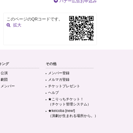
バナー広告お申込み
このページのQRコードです。
拡大
キング
その他
目公演
メンバー登録
目劇団
メルマガ登録
目メンバー
チケットプレゼント
ヘルプ
★こりっちチケット！
（チケット管理システム）
★keicoba [new!]
（演劇が生まれる場所から。）