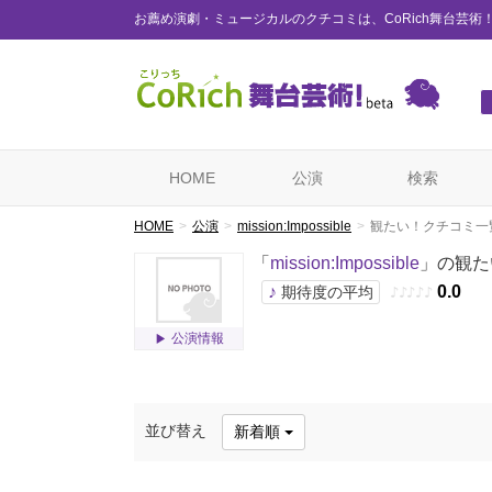
お薦め演劇・ミュージカルのクチコミは、CoRich舞台芸術
HOME
公演
検索
HOME
公演
mission:Impossible
観たい！クチコミ一
「
mission:Impossible
」の観た
♪
0.0
期待度の平均
♪
♪
♪
♪
♪
公演情報
並び替え
新着順