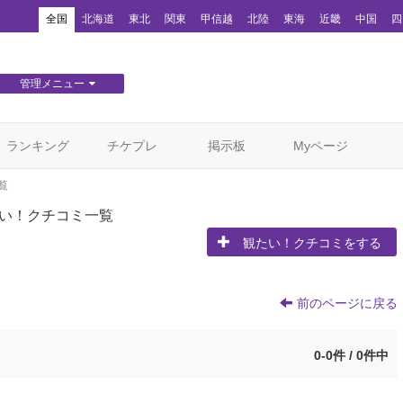
！
全国
北海道
東北
関東
甲信越
北陸
東海
近畿
中国
四
管理メニュー
団体WEBサイト管理
顧客管理
ランキング
チケプレ
掲示板
Myページ
覧
い！クチコミ一覧
観たい！クチコミをする
前のページに戻る
0-0件 / 0件中