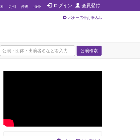
ログイン
会員登録
国
九州
沖縄
海外
バナー広告お申込み
公演検索