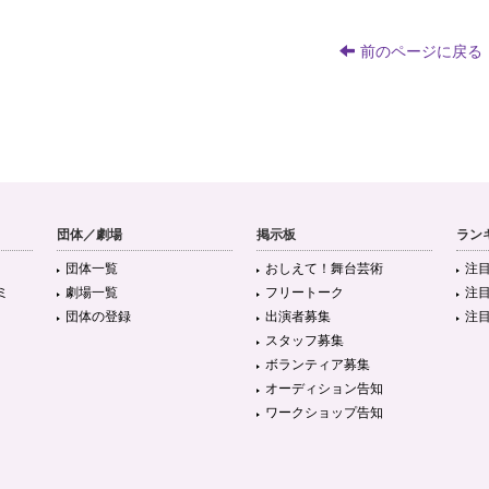
前のページに戻る
団体／劇場
掲示板
ラン
団体一覧
おしえて！舞台芸術
注
ミ
劇場一覧
フリートーク
注
団体の登録
出演者募集
注
スタッフ募集
ボランティア募集
オーディション告知
ワークショップ告知