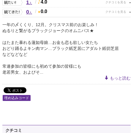
1
/
4.0
人
0
/
0.0
人
一年の〆くくり、12月。クリスマス前のお楽しみ！
ぬるりと繋がるブラックジョークのオムニバス★
はたまた暴れる蓮如母娘…お金も恋も欲しい女たち
おどり踊るよキン肉マン…ブラック紙芝居にアダルト紙切芝居
などなどなど
常連参加の皆様にも初めて参加の皆様にも
老若男女、およびそ...
もっと読む
埋め込みコード
クチコミ