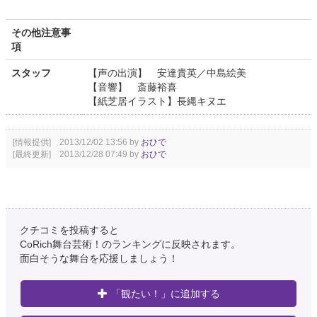
その他注意事
項
スタッフ
【声の出演】 安達貴英／中島絵美
【音響】 斎藤裕喜
【紙芝居イラスト】長縄キヌエ
[情報提供] 2013/12/02 13:56 by
おひで
[最終更新] 2013/12/28 07:49 by
おひで
クチコミを投稿すると
CoRich舞台芸術！のランキングに反映されます。
面白そうな舞台を応援しましょう！
「観たい！」に追加する