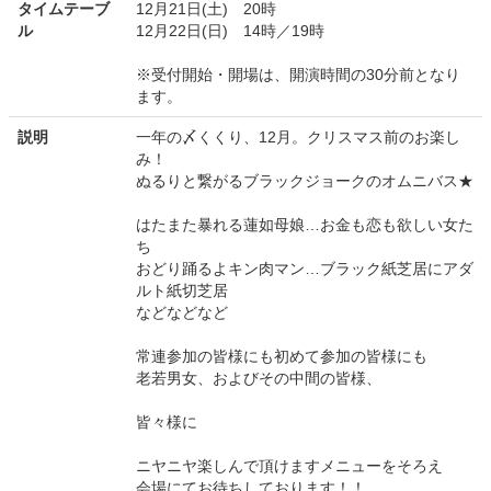
タイムテーブ
12月21日(土) 20時
ル
12月22日(日) 14時／19時
※受付開始・開場は、開演時間の30分前となり
ます。
説明
一年の〆くくり、12月。クリスマス前のお楽し
み！
ぬるりと繋がるブラックジョークのオムニバス★
はたまた暴れる蓮如母娘…お金も恋も欲しい女た
ち
おどり踊るよキン肉マン…ブラック紙芝居にアダ
ルト紙切芝居
などなどなど
常連参加の皆様にも初めて参加の皆様にも
老若男女、およびその中間の皆様、
皆々様に
ニヤニヤ楽しんで頂けますメニューをそろえ
会場にてお待ちしております！！