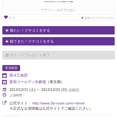
デザイン：おひでとねこ
人
0
お気に入りチラシにする
観たい！クチコミをする
観てきた！クチコミをする
チケットプレゼント終了
実演鑑賞
黒ヰ乙姫団
新宿ゴールデン街劇場
（東京都）
2013/12/21 (土) ～ 2013/12/22 (日)
公演終了
上演時間：
公式サイト：
http://www.3d-room.com/~hime/
※正式な公演情報は公式サイトでご確認ください。