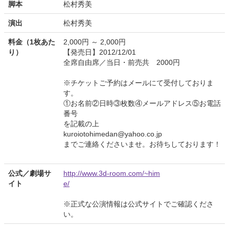
脚本
松村秀美
演出
松村秀美
料金（1枚あた
2,000円 ～ 2,000円
り）
【発売日】2012/12/01
全席自由席／当日・前売共 2000円
※チケットご予約はメールにて受付しておりま
す。
①お名前②日時③枚数④メールアドレス⑤お電話
番号
を記載の上
kuroiotohimedan@yahoo.co.jp
までご連絡くださいませ。お待ちしております！
公式／劇場サ
http://www.3d-room.com/~him
イト
e/
※正式な公演情報は公式サイトでご確認くださ
い。