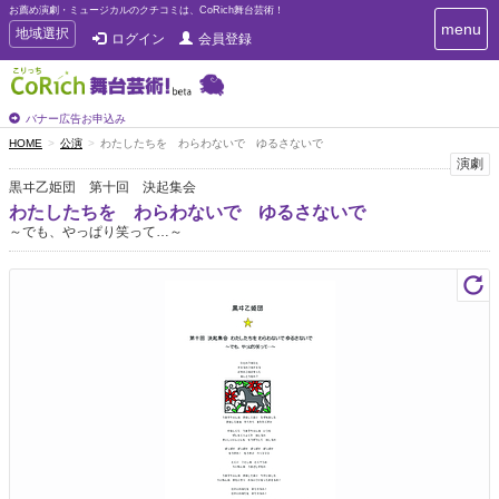
お薦め演劇・ミュージカルのクチコミは、CoRich舞台芸術！
T
menu
T
地域選択
ログイン
会員登録
o
o
g
g
g
g
l
l
バナー広告お申込み
e
e
HOME
公演
わたしたちを わらわないで ゆるさないで
n
n
演劇
a
a
v
黒ヰ乙姫団 第十回 決起集会
i
v
わたしたちを わらわないで ゆるさないで
g
i
～でも、やっぱり笑って…～
a
g
t
a
i
t
o
n
i
o
n