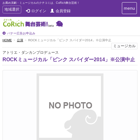
お薦め演劇・ミュージカルのクチコミは、CoRich舞台芸術！
T
menu
T
地域選択
ログイン
会員登録
o
o
g
g
g
g
l
l
バナー広告お申込み
e
e
HOME
公演
ROCKミュージカル「ピンク スパイダー2014」※公演中止
n
n
ミュージカル
a
a
v
アトリエ・ダンカンプロデュース
i
v
ROCKミュージカル「ピンク スパイダー2014」※公演中止
g
i
a
g
t
a
i
t
o
n
i
o
n