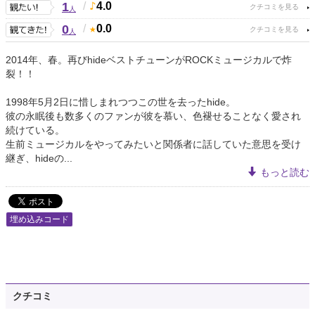
1
/
4.0
人
0
/
0.0
人
2014年、春。再びhideベストチューンがROCKミュージカルで炸
裂！！
1998年5月2日に惜しまれつつこの世を去ったhide。
彼の永眠後も数多くのファンが彼を慕い、色褪せることなく愛され
続けている。
生前ミュージカルをやってみたいと関係者に話していた意思を受け
継ぎ、hideの...
もっと読む
埋め込みコード
クチコミ