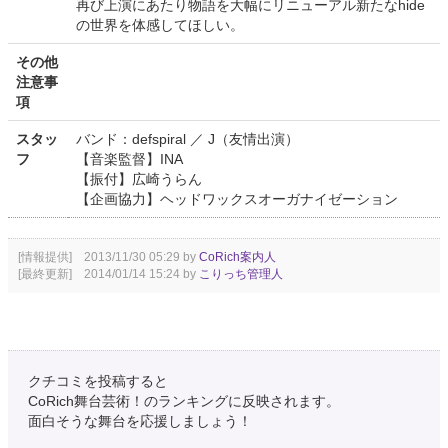
再び上演にあたり物語を大幅にリニューアル新たなhide
の世界を体感してほしい。
その他
注意事
項
スタッ
バンド：defspiral ／ J（友情出演）
フ
【音楽監督】INA
【振付】広崎うらん
【企画協力】ヘッドワックスオーガナイゼーション
[情報提供] 2013/11/30 05:29 by
CoRich案内人
[最終更新] 2014/01/14 15:24 by
こりっち管理人
クチコミを投稿すると
CoRich舞台芸術！のランキングに反映されます。
面白そうな舞台を応援しましょう！