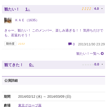
♪
♪
♪
♪
♪
1
4.0
観たい！
人
ＫＡＥ（1635）
きゃー、観たい！ このメンバー、楽しみ過ぎる！！ 気持ちだけで
も、若返れそう！
♪♪♪♪
期待度
0
2013/11/30 23:29
観たい！一覧へ
★
★
★
★
★
0
0.0
観てきた！
人
公演詳細
期間
2014/02/12 (水) ～ 2014/03/09 (日)
劇場
東京グローブ座