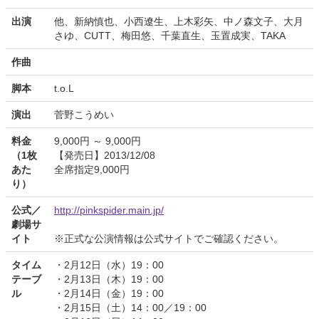
出演
他、新納慎也、小西遼生、上木彩矢、中ノ森文子、大月
さゆ、CUTT、梅田悠、千葉直生、玉置成実、TAKA
作曲
脚本
t.o.L
演出
菅野こうめい
料金
9,000円 ～ 9,000円
（1枚
【発売日】2013/12/08
あた
全席指定9,000円
り）
公式／
http://pinkspider.main.jp/
劇場サ
イト
※正式な公演情報は公式サイトでご確認ください。
タイム
・2月12日（水）19：00
テーブ
・2月13日（木）19：00
ル
・2月14日（金）19：00
・2月15日（土）14：00／19：00