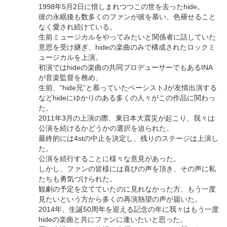
1998年5月2日に惜しまれつつこの世を去ったhide。
彼の永眠後も数多くのファンが彼を慕い、色褪せること
なく愛され続けている。
生前ミュージカルをやってみたいと関係者に話していた
意思を受け継ぎ、hideの楽曲のみで構成されたロックミ
ュージカルを上演。
初演ではhideの楽曲の共同プロデューサーでもあるINA
が音楽監督を務め、
生前、“hide兄”と慕っていたベーシストJが友情出演する
などhideにゆかりのある多くの人々がこの作品に関わっ
た。
2011年3月の上演の際、東日本大震災が起こり、我々は
公演を続けるかどうかの選択を迫られた。
最終的には4stの中止を決定し、残りのステージは上演し
た。
公演を続行することに様々な意見があった。
しかし、ファンの皆様には喜びの声を頂き、その声に私
たちも勇気づけられた。
観劇の予定を立てていたのに見れなかった方、もう一度
見たいという方から多くの再演熱望の声が届いた。
2014年、生誕50周年を迎える記念の年に我々はもう一度
hideの楽曲と共にファンに逢いたいと思った。