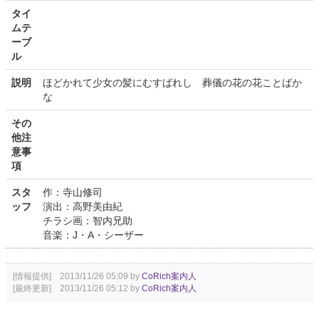
タイ
ムテ
ーブ
ル
説明
ほどかれて少女の髪にむすばれし 葬儀の花の花ことばか
な
その
他注
意事
項
スタ
作：寺山修司
ッフ
演出：高野美由紀
チラシ画：智内兄助
音楽：J・A・シーザー
[情報提供] 2013/11/26 05:09 by
CoRich案内人
[最終更新] 2013/11/26 05:12 by
CoRich案内人