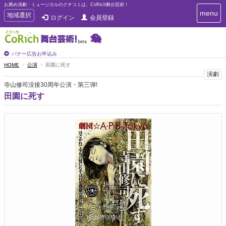
お薦め演劇・ミュージカルのクチコミは、CoRich舞台芸術！
T
menu
T
地域選択
ログイン
会員登録
o
o
g
g
g
g
l
l
バナー広告お申込み
e
e
HOME
公演
田園に死す
n
n
演劇
a
a
v
寺山修司没後30周年公演・第三弾!
i
v
田園に死す
g
i
a
g
t
a
i
t
o
n
i
o
n