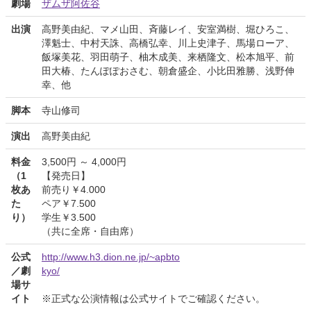
劇場
ザムザ阿佐谷
出演
高野美由紀、マメ山田、斉藤レイ、安室満樹、堀ひろこ、
澤魁士、中村天誅、高橋弘幸、川上史津子、馬場ローア、
飯塚美花、羽田萌子、柚木成美、来栖隆文、松本旭平、前
田大椿、たんぽぽおさむ、朝倉盛企、小比田雅勝、浅野伸
幸、他
脚本
寺山修司
演出
高野美由紀
料金
3,500円 ～ 4,000円
（1
【発売日】
枚あ
前売り￥4.000
た
ペア￥7.500
り）
学生￥3.500
（共に全席・自由席）
公式
http://www.h3.dion.ne.jp/~apbto
／劇
kyo/
場サ
イト
※正式な公演情報は公式サイトでご確認ください。