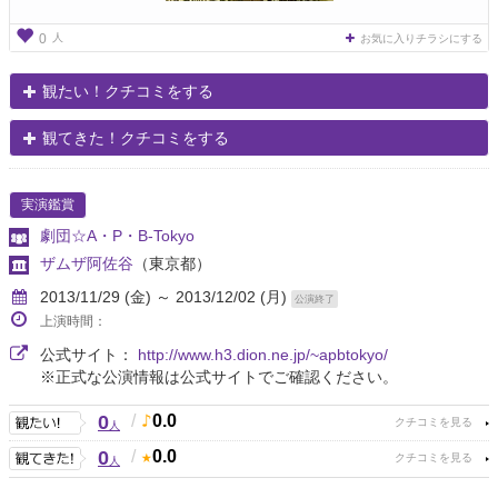
人
0
お気に入りチラシにする
観たい！クチコミをする
観てきた！クチコミをする
実演鑑賞
劇団☆A・P・B-Tokyo
ザムザ阿佐谷
（東京都）
2013/11/29 (金) ～ 2013/12/02 (月)
公演終了
上演時間：
公式サイト：
http://www.h3.dion.ne.jp/~apbtokyo/
※正式な公演情報は公式サイトでご確認ください。
0
/
0.0
人
0
/
0.0
人