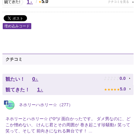
1
/
5.0
人
埋め込みコード
クチコミ
♪
♪
♪
♪
♪
0
0.0
観たい！
人
★
★
★
★
★
1
5.0
観てきた！
人
ネホリーハホリー☆（277）
ネホリーとハホリー☆ (^0^)/ 面白かったです。 ダメ男なのに、ど
こか憎めない、 けんじ君とその周囲が 巻き起こす珍騒動♪ 笑って
笑って、そして 前向きになれる舞台です！ ...