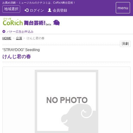
お薦め演劇・ミュージカルのクチコミは、CoRich舞台芸術！
T
menu
T
地域選択
ログイン
会員登録
o
o
g
g
g
g
l
l
バナー広告お申込み
e
e
HOME
公演
けんじ君の春
n
n
演劇
a
a
v
“STRAYDOG” Seedling
i
v
けんじ君の春
g
i
a
g
t
a
i
t
o
n
i
o
n