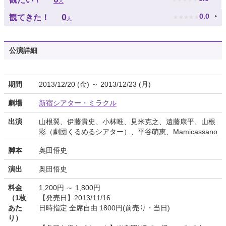
人
★
★
★
★
★
0
0.0
観てきた！
人
公演詳細
期間
2013/12/20 (金) ～ 2013/12/23 (月)
劇場
新宿シアター・ミラクル
出演
山根翼、伊藤貴史、小林唯、見米克之、遠藤康平、山根
彩（劇団くるめるシアター）、平谷萌恵、Mamicassano
脚本
奥田悟史
演出
奥田悟史
料金
1,200円 ～ 1,800円
（1枚
【発売日】2013/11/16
あた
日時指定 全席自由 1800円(前売り・当日)
り）