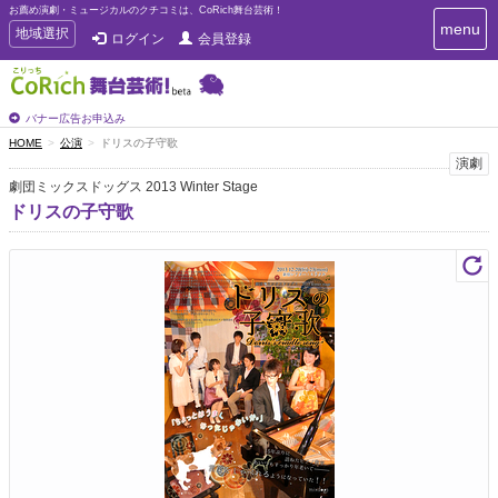
お薦め演劇・ミュージカルのクチコミは、CoRich舞台芸術！
T
menu
T
地域選択
ログイン
会員登録
o
o
g
g
g
g
l
l
バナー広告お申込み
e
e
HOME
公演
ドリスの子守歌
n
n
演劇
a
a
v
劇団ミックスドッグス 2013 Winter Stage
i
v
ドリスの子守歌
g
i
a
g
t
a
i
t
o
n
i
o
n