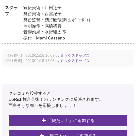
スタッ
宣伝美術：川田翔子
フ
舞台美術：西宮紀子
舞台監督：剱持匠哉(劇団ポコポコ)
照明操作：高橋将貴
音響効果：水野駿太郎
振付：Mami Cassano
[情報提供] 2013/11/16 16:07 by
ミックスドッグス
[最終更新] 2013/11/19 18:03 by
ミックスドッグス
クチコミを投稿すると
CoRich舞台芸術！のランキングに反映されます。
面白そうな舞台を応援しましょう！
「観たい！」に追加する
「観てきた！」に追加する