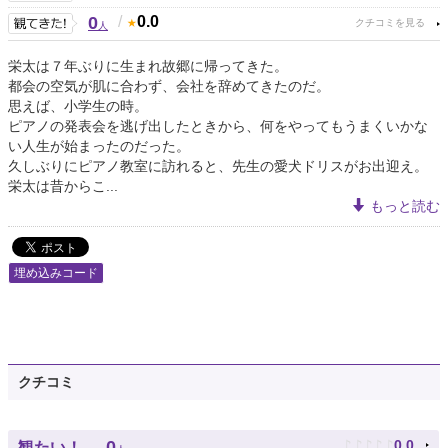
0
/
0.0
人
栄太は７年ぶりに生まれ故郷に帰ってきた。
都会の空気が肌に合わず、会社を辞めてきたのだ。
思えば、小学生の時。
ピアノの発表会を逃げ出したときから、何をやってもうまくいかな
い人生が始まったのだった。
久しぶりにピアノ教室に訪れると、先生の愛犬ドリスがお出迎え。
栄太は昔からこ...
もっと読む
埋め込みコード
クチコミ
♪
♪
♪
♪
♪
0
0.0
観たい！