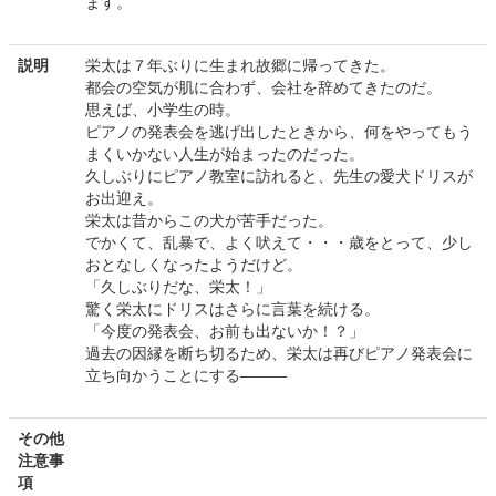
ます。
説明
栄太は７年ぶりに生まれ故郷に帰ってきた。
都会の空気が肌に合わず、会社を辞めてきたのだ。
思えば、小学生の時。
ピアノの発表会を逃げ出したときから、何をやってもう
まくいかない人生が始まったのだった。
久しぶりにピアノ教室に訪れると、先生の愛犬ドリスが
お出迎え。
栄太は昔からこの犬が苦手だった。
でかくて、乱暴で、よく吠えて・・・歳をとって、少し
おとなしくなったようだけど。
「久しぶりだな、栄太！」
驚く栄太にドリスはさらに言葉を続ける。
「今度の発表会、お前も出ないか！？」
過去の因縁を断ち切るため、栄太は再びピアノ発表会に
立ち向かうことにする―――
その他
注意事
項