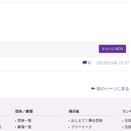
ネタバレBOX
0
2013/12/06 23:37
前のページに戻る
団体／劇場
掲示板
ラン
団体一覧
おしえて！舞台芸術
注
ミ
劇場一覧
フリートーク
注