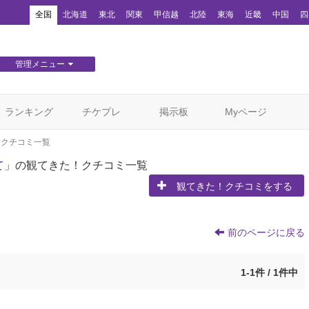
！
全国
北海道
東北
関東
甲信越
北陸
東海
近畿
中国
四
管理メニュー
団体WEBサイト管理
顧客管理
ランキング
チケプレ
掲示板
Myページ
！クチコミ一覧
て
」の観てきた！クチコミ一覧
観てきた！クチコミをする
前のページに戻る
1-1件 / 1件中