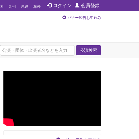
ログイン
会員登録
国
九州
沖縄
海外
バナー広告お申込み
公演検索