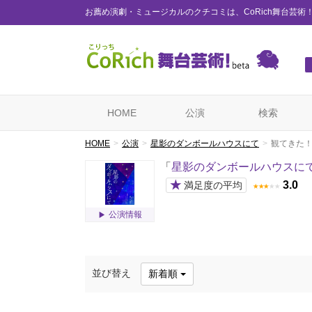
お薦め演劇・ミュージカルのクチコミは、CoRich舞台芸術
HOME
公演
検索
HOME
公演
星影のダンボールハウスにて
観てきた
「
星影のダンボールハウスに
★
3.0
満足度の平均
★
★
★
★
★
公演情報
並び替え
新着順