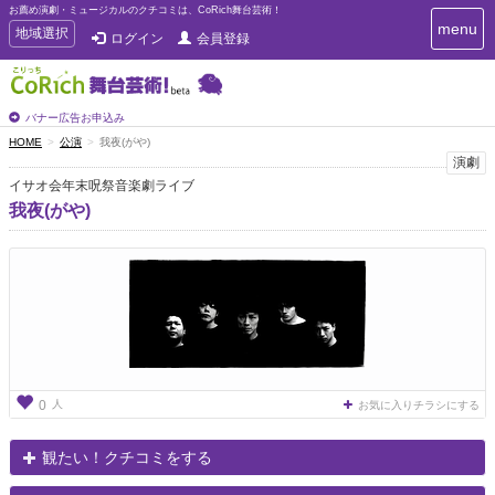
お薦め演劇・ミュージカルのクチコミは、CoRich舞台芸術！
T
menu
T
地域選択
ログイン
会員登録
o
o
g
g
g
g
l
l
バナー広告お申込み
e
e
HOME
公演
我夜(がや)
n
n
演劇
a
a
v
イサオ会年末呪祭音楽劇ライブ
i
v
我夜(がや)
g
i
a
g
t
a
i
t
o
n
i
o
n
人
0
お気に入りチラシにする
観たい！クチコミをする