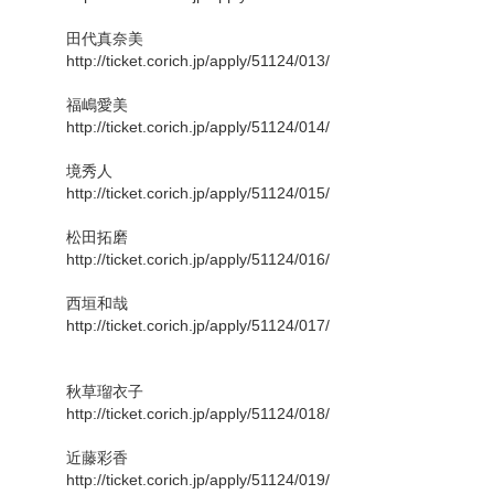
田代真奈美
http://ticket.corich.jp/apply/51124/013/
福嶋愛美
http://ticket.corich.jp/apply/51124/014/
境秀人
http://ticket.corich.jp/apply/51124/015/
松田拓磨
http://ticket.corich.jp/apply/51124/016/
西垣和哉
http://ticket.corich.jp/apply/51124/017/
秋草瑠衣子
http://ticket.corich.jp/apply/51124/018/
近藤彩香
http://ticket.corich.jp/apply/51124/019/