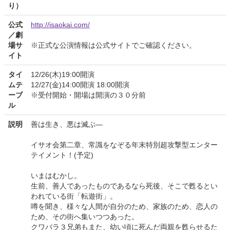
り）
公式
http://isaokai.com/
／劇
場サ
※正式な公演情報は公式サイトでご確認ください。
イト
タイ
12/26(木)19:00開演
ムテ
12/27(金)14:00開演 18:00開演
ーブ
※受付開始・開場は開演の３０分前
ル
説明
善は生き、悪は滅ぶ―
イサオ会第二章、常識をなぞる年末特別超攻撃型エンター
テイメント！(予定)
いまはむかし。
生前、善人であったものであるなら死後、そこで甦るとい
われている街「転遊街」。
噂を聞き、様々な人間が自分のため、家族のため、恋人の
ため、その街へ集いつつあった。
クワバラ３兄弟もまた、幼い頃に死んだ両親を甦らせるた