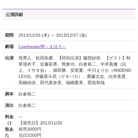
公演詳細
期間
2013/12/26 (木) ～ 2013/12/27 (金)
劇場
Livetheater間～まほろ～
出演
境秀人、松田拓磨、【特別出演】服部紗弥、【ゲスト】秋
草瑠衣子、近藤彩香、熊倉功、白倉裕二、中井真徹（以
上、イサオ会）、堀田勝、安室夏、中川えりか（ANDEND
LESS)、伊藤亜斗武（ゲキバカ）、齋藤太志、白井美貴、
高橋由佳、田代真奈美、福嶋愛美、西垣和哉
脚本
白倉裕二
演出
白倉裕二
料金
～
（1
【発売日】2013/11/26
枚あ
前売3000円
た
当日3200円