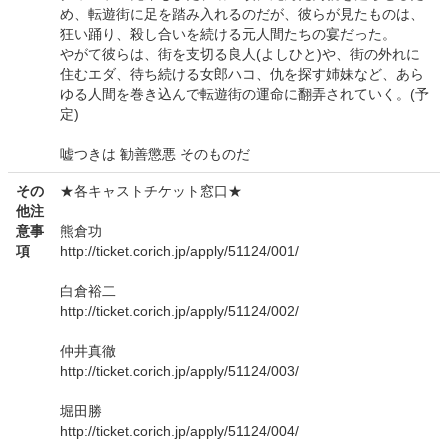
め、転遊街に足を踏み入れるのだが、彼らが見たものは、
狂い踊り、殺し合いを続ける元人間たちの宴だった。
やがて彼らは、街を支切る良人(よしひと)や、街の外れに
住むエダ、待ち続ける女郎ハコ、仇を探す姉妹など、あら
ゆる人間を巻き込んで転遊街の運命に翻弄されていく。(予
定)
嘘つきは 勧善懲悪 そのものだ
その
★各キャストチケット窓口★
他注
意事
熊倉功
項
http://ticket.corich.jp/apply/51124/001/
白倉裕二
http://ticket.corich.jp/apply/51124/002/
仲井真徹
http://ticket.corich.jp/apply/51124/003/
堀田勝
http://ticket.corich.jp/apply/51124/004/