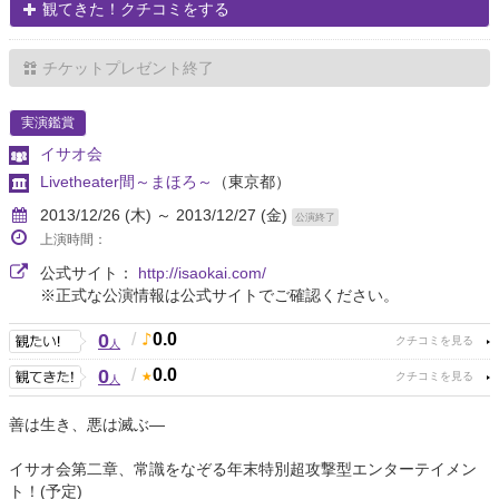
観てきた！クチコミをする
チケットプレゼント終了
実演鑑賞
イサオ会
Livetheater間～まほろ～
（東京都）
2013/12/26 (木) ～ 2013/12/27 (金)
公演終了
上演時間：
公式サイト：
http://isaokai.com/
※正式な公演情報は公式サイトでご確認ください。
0
/
0.0
人
0
/
0.0
人
善は生き、悪は滅ぶ―
イサオ会第二章、常識をなぞる年末特別超攻撃型エンターテイメン
ト！(予定)