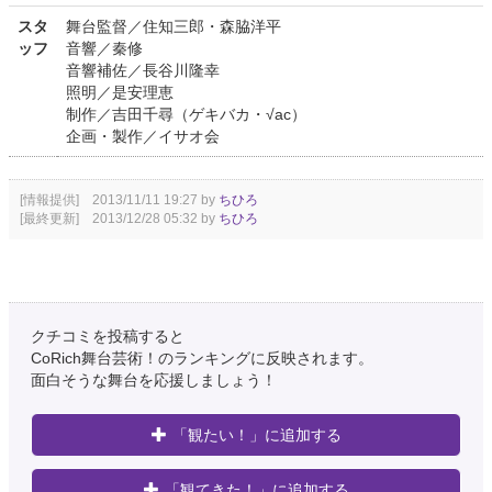
スタ
舞台監督／住知三郎・森脇洋平
ッフ
音響／秦修
音響補佐／長谷川隆幸
照明／是安理恵
制作／吉田千尋（ゲキバカ・√ac）
企画・製作／イサオ会
[情報提供] 2013/11/11 19:27 by
ちひろ
[最終更新] 2013/12/28 05:32 by
ちひろ
クチコミを投稿すると
CoRich舞台芸術！のランキングに反映されます。
面白そうな舞台を応援しましょう！
「観たい！」に追加する
「観てきた！」に追加する