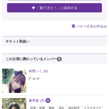
「観てきた！」に追加する
バナー広告お申込み
チケット取扱い
この公演に携わっているメンバー
4
有野いく
(0)
(*･ω･)/
麻草郁
(9)
役者・俳優
脚本
演出
演出助手
ドラマターグ