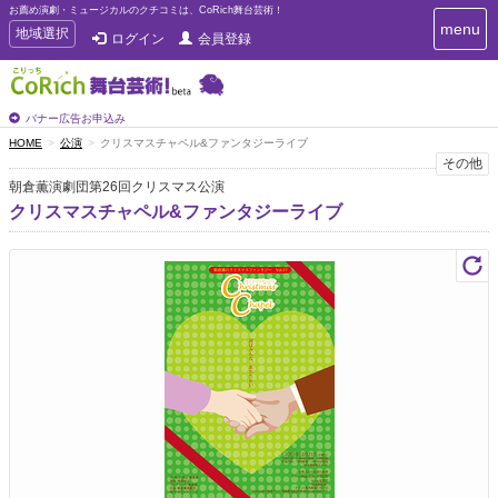
お薦め演劇・ミュージカルのクチコミは、CoRich舞台芸術！
T
menu
T
地域選択
ログイン
会員登録
o
o
g
g
g
g
l
l
バナー広告お申込み
e
e
HOME
公演
クリスマスチャペル&ファンタジーライブ
n
n
その他
a
a
v
朝倉薫演劇団第26回クリスマス公演
i
v
クリスマスチャペル&ファンタジーライブ
g
i
a
g
t
a
i
t
o
n
i
o
n