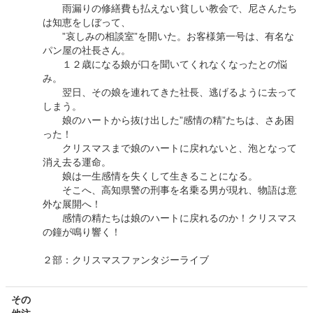
雨漏りの修繕費も払えない貧しい教会で、尼さんたち
は知恵をしぼって、
”哀しみの相談室”を開いた。お客様第一号は、有名な
パン屋の社長さん。
１２歳になる娘が口を聞いてくれなくなったとの悩
み。
翌日、その娘を連れてきた社長、逃げるように去って
しまう。
娘のハートから抜け出した”感情の精”たちは、さあ困
った！
クリスマスまで娘のハートに戻れないと、泡となって
消え去る運命。
娘は一生感情を失くして生きることになる。
そこへ、高知県警の刑事を名乗る男が現れ、物語は意
外な展開へ！
感情の精たちは娘のハートに戻れるのか！クリスマス
の鐘が鳴り響く！
２部：クリスマスファンタジーライブ
その