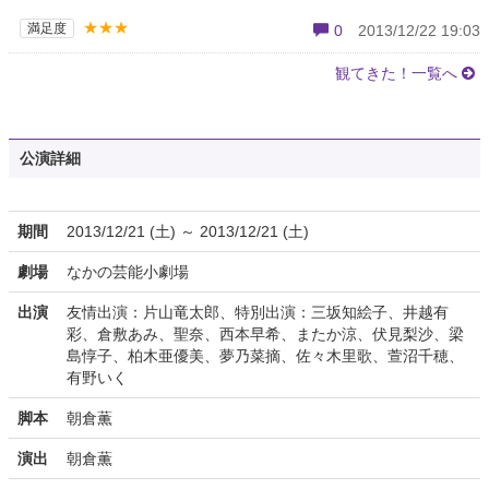
★★★
満足度
0
2013/12/22 19:03
観てきた！一覧へ
公演詳細
期間
2013/12/21 (土) ～ 2013/12/21 (土)
劇場
なかの芸能小劇場
出演
友情出演：片山竜太郎、特別出演：三坂知絵子、井越有
彩、倉敷あみ、聖奈、西本早希、またか涼、伏見梨沙、梁
島惇子、柏木亜優美、夢乃菜摘、佐々木里歌、萱沼千穂、
有野いく
脚本
朝倉薫
演出
朝倉薫