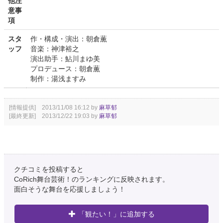
他注
意事
項
スタ
作・構成・演出：朝倉薫
ッフ
音楽：神津裕之
演出助手：鮎川まゆ美
プロデュース：朝倉薫
制作：湯浅ますみ
[情報提供] 2013/11/08 16:12 by
麻草郁
[最終更新] 2013/12/22 19:03 by
麻草郁
クチコミを投稿すると
CoRich舞台芸術！のランキングに反映されます。
面白そうな舞台を応援しましょう！
「観たい！」に追加する