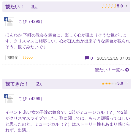
♪
♪
♪
♪
♪
3
5.0
観たい！
人
こぴ（4299）
ほんわか 下町の教会を舞台に、楽しく心が温まりそうな気がしま
す。クリスマスに相応しい、心がほんわか出来そうな舞台が観られ
そう。観てみたいです！
♪♪♪♪♪
期待度
0
2013/12/15 07:03
観たい！一覧へ
★
★
★
★
★
2
3.0
観てきた！
人
こぴ（4299）
イベント 若い女の子達の舞台で、1部がミュージカル（？）で2部
がクリスマスライブでした。歌に関しては、もっと頑張ってほしい
と思ったのと、ミュージカル（？）はストーリー性もあまり感じら
れず、出演...