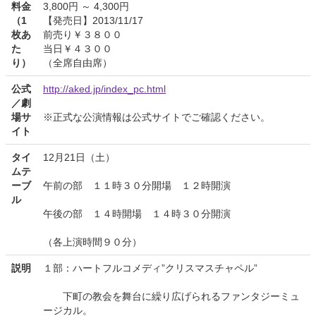
料金
3,800円 ～ 4,300円
（1
【発売日】2013/11/17
枚あ
前売り￥３８００
た
当日￥４３００
り）
（全席自由席）
公式
http://aked.jp/index_pc.html
／劇
場サ
※正式な公演情報は公式サイトでご確認ください。
イト
タイ
12月21日（土）
ムテ
ーブ
午前の部 １１時３０分開場 １２時開演
ル
午後の部 １４時開場 １４時３０分開演
（各上演時間９０分）
説明
１部：ハートフルコメディ”クリスマスチャペル”
下町の教会を舞台に繰り広げられるファンタジーミュ
ージカル。