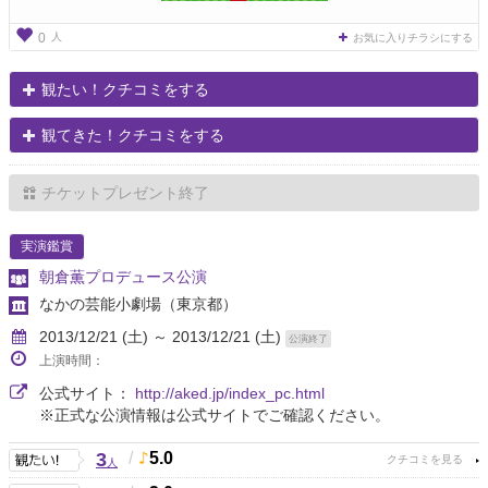
人
0
お気に入りチラシにする
観たい！クチコミをする
観てきた！クチコミをする
チケットプレゼント終了
実演鑑賞
朝倉薫プロデュース公演
なかの芸能小劇場
（東京都）
2013/12/21 (土) ～ 2013/12/21 (土)
公演終了
上演時間：
公式サイト：
http://aked.jp/index_pc.html
※正式な公演情報は公式サイトでご確認ください。
3
/
5.0
人