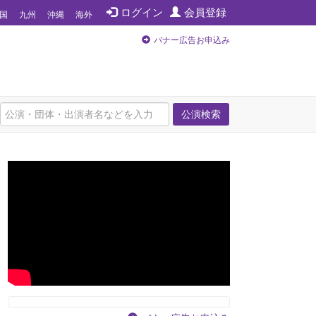
ログイン
会員登録
国
九州
沖縄
海外
バナー広告お申込み
公演検索