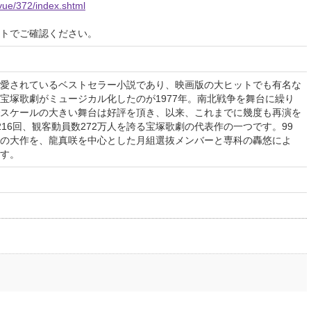
evue/372/index.shtml
イトでご確認ください。
愛されているベストセラー小説であり、映画版の大ヒットでも有名な
宝塚歌劇がミュージカル化したのが1977年。南北戦争を舞台に繰り
スケールの大きい舞台は好評を頂き、以来、これまでに幾度も再演を
16回、観客動員数272万人を誇る宝塚歌劇の代表作の一つです。99
の大作を、龍真咲を中心とした月組選抜メンバーと専科の轟悠によ
す。