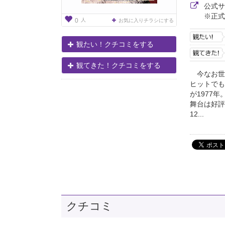
公式
※正式
人
0
お気に入りチラシにする
観たい！クチコミをする
観てきた！クチコミをする
今なお世
ヒットでも
が1977
舞台は好評
12...
クチコミ