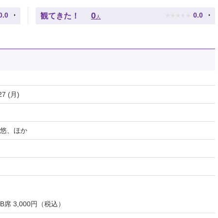
★
★
★
★
★
0
0.0
0.0
観てきた！
人
27 (月)
悠、ほか
、B席 3,000円（税込）