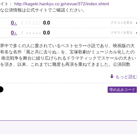
サイト：
http://kageki.hankyu.co.jp/revue/372/index.shtml
な公演情報は公式サイトでご確認ください。
0
♪
♪
♪
♪
♪
/
0.0
人
0
★
★
★
★
★
/
0.0
人
界中で多くの人に愛されているベストセラー小説であり、映画版の大
有名な名作「風と共に去りぬ」を、宝塚歌劇がミュージカル化したの
年。南北戦争を舞台に繰り広げられるドラマティックでスケールの大きい
を頂き、以来、これまでに幾度も再演を重ねてきました。公演回数
もっと読む
埋め込みコード