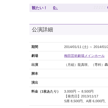
♪
♪
♪
♪
♪
0
観たい！
人
公演詳細
期間
2014/01/11 (土) ～ 2014/01/
劇場
梅田芸術劇場メインホール
出演
（月組）龍真咲、（専科）轟
脚本
演出
料金（1枚あたり）
3,000円 ～ 8,500円
【発売日】2013/11/17
S席 8,500円、A席 6,000円