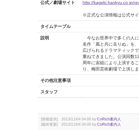
公式／劇場サイト
http://kageki.hankyu.co.jp/r
※正式な公演情報は公式サ
タイムテーブル
説明
今なお世界中で多くの人に
名作「風と共に去りぬ」を、
広げられるドラマティックで
重ねてきました。公演回数12
周年に宙組により上演するこ
り、梅田芸術劇場で上演しま
その他注意事項
スタッフ
[情報提供] 2013/11/04 04:00 by
CoRich案内人
[最終更新] 2013/11/04 04:00 by
CoRich案内人