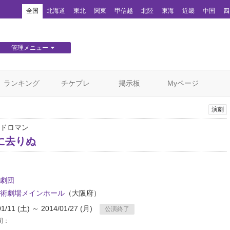
！
全国
北海道
東北
関東
甲信越
北陸
東海
近畿
中国
四
管理メニュー
団体WEBサイト管理
顧客管理
ランキング
チケプレ
掲示板
Myページ
演劇
ドロマン
に去りぬ
劇団
術劇場メインホール
（大阪府）
01/11 (土) ～ 2014/01/27 (月)
公演終了
間：