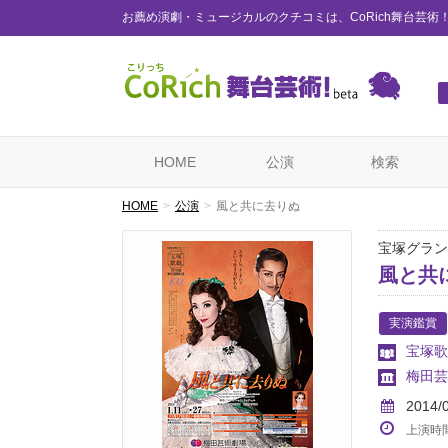
お薦め演劇・ミュージカルのクチコミは、CoRich舞台芸術
HOME
公演
検索
HOME
公演
風と共に去りぬ
宝塚グラン
風と共
実演鑑賞
宝塚歌
梅田芸
2014/
上演時