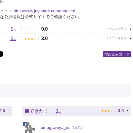
間：
サイト：
http://www.joyspark.com/magico/
な公演情報は公式サイトでご確認ください。
1
♪
♪
♪
♪
♪
/
0.0
人
1
★
★
★
★
★
/
3.0
人
埋め込みコード
★
★
★
★
★
1
0.0
3.0
観てきた！
人
tamagawaya_uc（573）