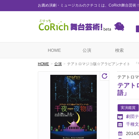
お薦め演劇・ミュージカルのクチコミは、CoRich舞台芸術
HOME
公演
検索
HOME
公演
テアトロマジコ版☆アラビアンナイト 「
テアトロマ
テアト
語」
実演鑑賞
劇団テ
千種文
2014/