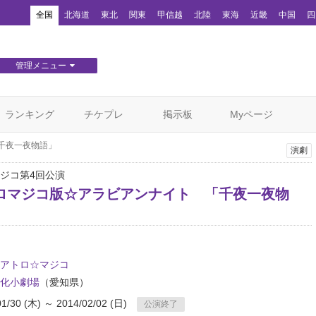
！
全国
北海道
東北
関東
甲信越
北陸
東海
近畿
中国
四
管理メニュー
団体WEBサイト管理
顧客管理
ランキング
チケプレ
掲示板
Myページ
千夜一夜物語」
演劇
ジコ第4回公演
ロマジコ版☆アラビアンナイト 「千夜一夜物
アトロ☆マジコ
化小劇場
（愛知県）
01/30 (木) ～ 2014/02/02 (日)
公演終了