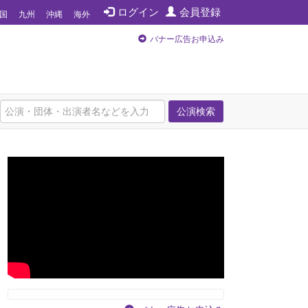
ログイン
会員登録
国
九州
沖縄
海外
バナー広告お申込み
公演検索