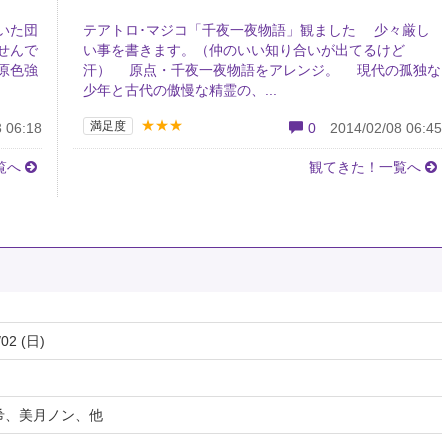
いた団
テアトロ･マジコ「千夜一夜物語」観ました 少々厳し
せんで
い事を書きます。（仲のいい知り合いが出てるけど
原色強
汗） 原点・千夜一夜物語をアレンジ。 現代の孤独な
少年と古代の傲慢な精霊の、...
★★★
満足度
 06:18
0
2014/02/08 06:45
覧へ
観てきた！一覧へ
/02 (日)
希、美月ノン、他