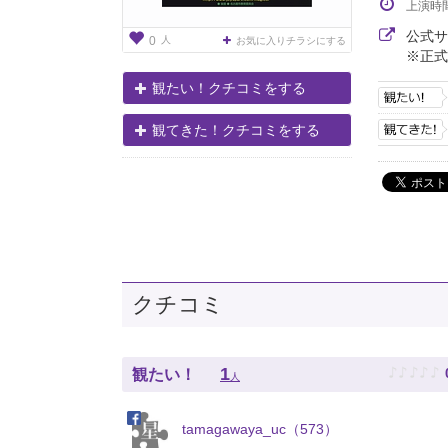
上演時
公式
人
0
お気に入りチラシにする
※正式
観たい！クチコミをする
観てきた！クチコミをする
クチコミ
♪
♪
♪
♪
♪
1
観たい！
人
tamagawaya_uc（573）