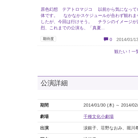
原色幻想 テアトロマジコ 以前から気になって
体です。 なかなかスケジュールが合わず観れま
したが、今回は行けそう。 チラシのイメージが
烈、これまでの公演も、「真夏...
期待度
0
2014/01/13
観たい！一
公演詳細
期間
2014/01/30 (木) ～ 2014/02
劇場
千種文化小劇場
出演
涙銀子、荘野なおみ、堀川