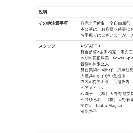
説明
その他注意事項
◎完全予約制、全自由席◎
本公演は、お客様へ確実に
お手数ではございますが、
スタッフ
● STAFF ●
舞台監督○柴田頼克 電光石
照明○ 花植厚美 flower –pla
音響○ 神阪立人
舞台美術○ 岡田保 演劇組織
大道具○ かすがい創造庫
衣装○ 柊アキラ 百鬼夜蝶
ヘアメイク○
和園子 （株）天野有遊プ
石井ひろみ （株）天野有
制作○ Teatro Magico
清水壱子