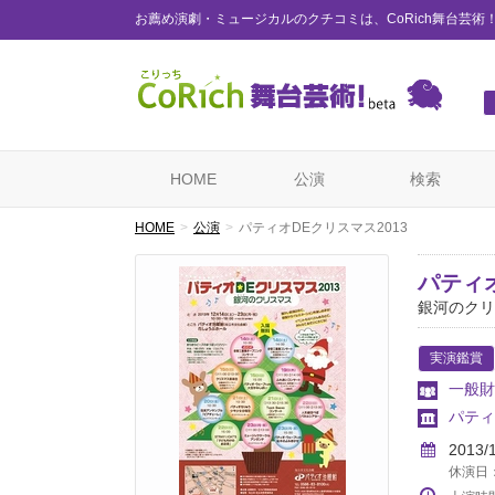
お薦め演劇・ミュージカルのクチコミは、CoRich舞台芸術
HOME
公演
検索
HOME
公演
パティオDEクリスマス2013
パティオ
銀河のクリ
実演鑑賞
一般財
パティ
2013/
休演日