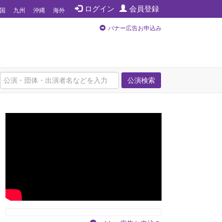
ログイン
会員登録
国
九州
沖縄
海外
バナー広告お申込み
公演検索