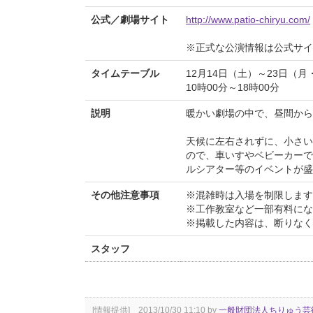
公式／劇場サイト
http://www.patio-chiryu.com/
※正式な公演情報は公式サ
タイムテーブル
12月14日（土）～23日（月
10時00分～18時00分
説明
暖かい劇場の中で、昼間から
天候に左右されずに、小さい
ので、車いすやベビーカーで
ルシアター等のイベントが盛
その他注意事項
※混雑時は入場を制限します
※工作教室など一部有料にな
※掲載した内容は、断りなく
スタッフ
[情報提供] 2013/10/30 11:10 by
一般財団法人ちりゅう芸