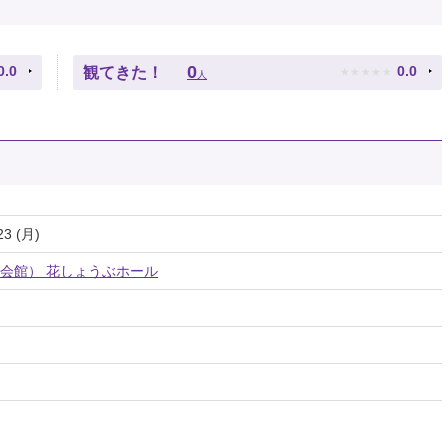
★
★
★
★
★
0
0.0
0.0
観てきた！
人
23 (月)
会館） 花しょうぶホール