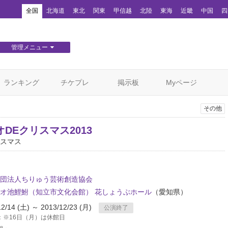
！
全国
北海道
東北
関東
甲信越
北陸
東海
近畿
中国
四
管理メニュー
団体WEBサイト管理
顧客管理
ランキング
チケプレ
掲示板
Myページ
その他
DEクリスマス2013
スマス
団法人ちりゅう芸術創造協会
オ池鯉鮒（知立市文化会館） 花しょうぶホール
（愛知県）
12/14 (土) ～ 2013/12/23 (月)
公演終了
：※16日（月）は休館日