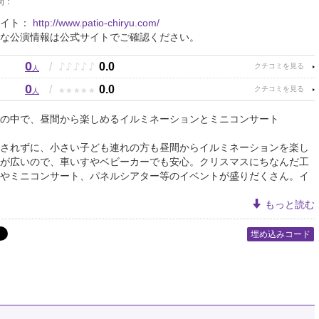
間：
サイト：
http://www.patio-chiryu.com/
な公演情報は公式サイトでご確認ください。
0
♪
♪
♪
♪
♪
/
0.0
人
0
★
★
★
★
★
/
0.0
人
の中で、昼間から楽しめるイルミネーションとミニコンサート
されずに、小さい子ども連れの方も昼間からイルミネーションを楽し
が広いので、車いすやベビーカーでも安心。クリスマスにちなんだ工
やミニコンサート、パネルシアター等のイベントが盛りだくさん。イ
もっと読む
埋め込みコード