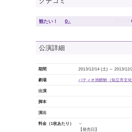
クチコミ
♪
♪
♪
♪
♪
0
観たい！
人
公演詳細
期間
2013/12/14 (土) ～ 2013/12/
劇場
パティオ池鯉鮒（知立市文化
出演
脚本
演出
料金（1枚あたり）
～
【発売日】