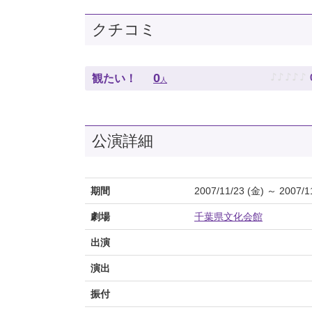
クチコミ
♪
♪
♪
♪
♪
0
観たい！
人
公演詳細
期間
2007/11/23 (金) ～ 2007/1
劇場
千葉県文化会館
出演
演出
振付