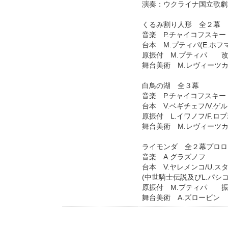
演奏：ウクライナ国立歌劇
くるみ割り人形 全２幕
音楽 P.チャイコフスキー
台本 M.プティパ(E.ホ
原振付 M.プティパ 改
舞台美術 M.レヴィーツ
白鳥の湖 全３幕
音楽 P.チャイコフスキー
台本 V.ベギチェフ/V.ゲ
原振付 L.イワノフ/F.
舞台美術 M.レヴィーツ
ライモンダ 全２幕プロロ
音楽 A.グラズノフ
台本 V.ヤレメンコ/U.
(中世騎士伝説及びL.パシ
原振付 M.プティパ 振
舞台美術 A.ズロービン