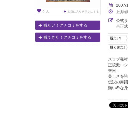
2007/
人
0
お気に入りチラシにする
上演時
公式
観たい！クチコミをする
※正式
観てきた！クチコミをする
スラブ発祥
正統派ロシ
来日！
美しさを誇
伝説の舞踊
類い希な身