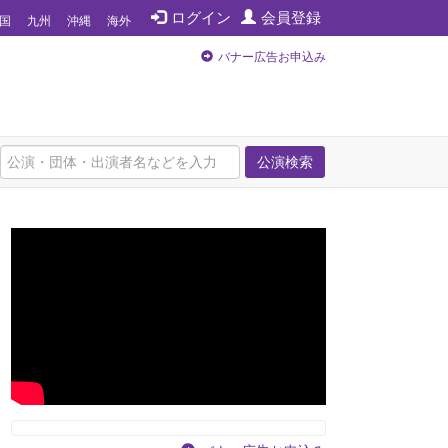
ログイン
会員登録
国
九州
沖縄
海外
バナー広告お申込み
公演検索