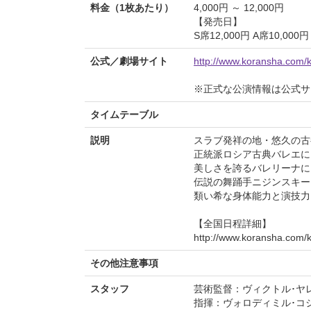
料金（1枚あたり）
4,000円 ～ 12,000円
【発売日】
S席12,000円 A席10,000円
公式／劇場サイト
http://www.koransha.com/k
※正式な公演情報は公式サ
タイムテーブル
説明
スラブ発祥の地・悠久の古
正統派ロシア古典バレエに
美しさを誇るバレリーナに
伝説の舞踊手ニジンスキー
類い希な身体能力と演技力
【全国日程詳細】
http://www.koransha.com/k
その他注意事項
スタッフ
芸術監督：ヴィクトル･ヤ
指揮：ヴォロディミル･コ