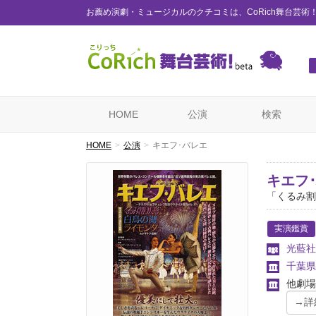
お薦め演劇・ミュージカルのクチコミは、CoRich舞台芸術
HOME
公演
検索
HOME
公演
キエフ･バレエ
キエフ
「くるみ割
実演鑑賞
光藍社
千葉県
他劇場