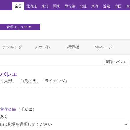
！
全国
北海道
東北
関東
甲信越
北陸
東海
近畿
中国
四
管理メニュー
団体WEBサイト管理
顧客管理
ランキング
チケプレ
掲示板
Myページ
舞踊・バレエ
･バレエ
り人形」「白鳥の湖」「ライモンダ」
文化会館
（千葉県）
あり: