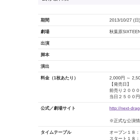
期間
2013/10/27 (日
劇場
秋葉原SIXTEE
出演
脚本
演出
料金（1枚あたり）
2,000円 ～ 2,5
【発売日】
前売り２０００
当日２５００円
公式／劇場サイト
http://next-dra
※正式な公演情
タイムテーブル
オープン１８：
スタート１８：