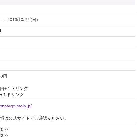
) ～ 2013/10/27 (日)
N
00円
円+１ドリンク
+１ドリンク
gonstage.main.jp/
報は公式サイトでご確認ください。
００
３０