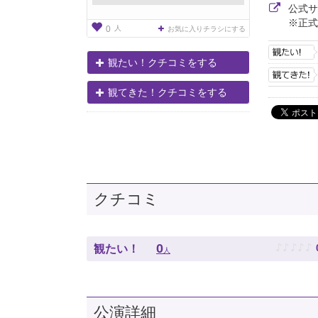
公式
※正式
人
0
お気に入りチラシにする
観たい！クチコミをする
観てきた！クチコミをする
クチコミ
♪
♪
♪
♪
♪
0
観たい！
人
公演詳細