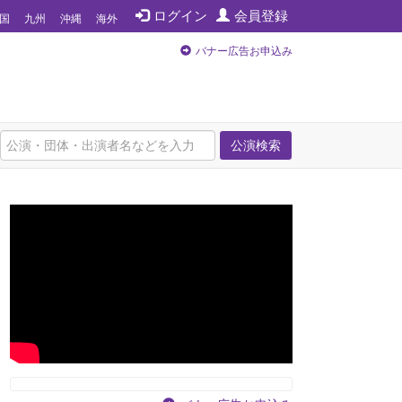
ログイン
会員登録
国
九州
沖縄
海外
バナー広告お申込み
公演検索