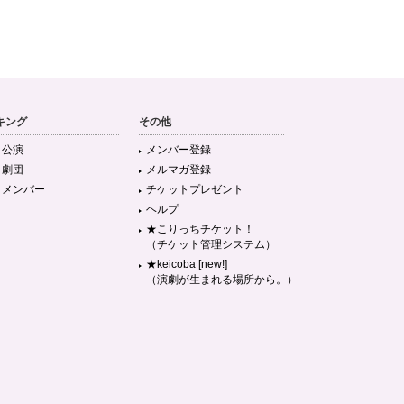
キング
その他
目公演
メンバー登録
目劇団
メルマガ登録
目メンバー
チケットプレゼント
ヘルプ
★こりっちチケット！
（チケット管理システム）
★keicoba [new!]
（演劇が生まれる場所から。）