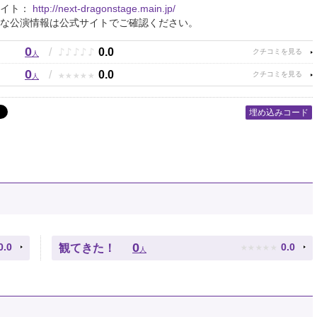
サイト：
http://next-dragonstage.main.jp/
な公演情報は公式サイトでご確認ください。
0
♪
♪
♪
♪
♪
/
0.0
人
0
★
★
★
★
★
/
0.0
人
埋め込みコード
★
★
★
★
★
0
0.0
0.0
観てきた！
人