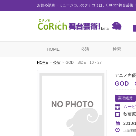
お薦め演劇・ミュージカルのクチコミは、CoRich舞台芸術
HOME
公演
検索
HOME
公演
GOD SIDE 10・27
アニメ声優
GOD S
実演鑑賞
ムービ
秋葉原S
2013/
上演時