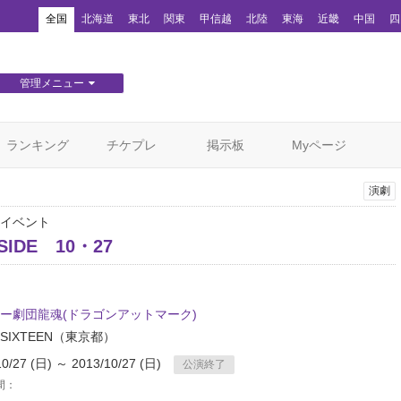
！
全国
北海道
東北
関東
甲信越
北陸
東海
近畿
中国
四
管理メニュー
団体WEBサイト管理
顧客管理
ランキング
チケプレ
掲示板
Myページ
演劇
イベント
IDE 10・27
ー劇団龍魂(ドラゴンアットマーク)
IXTEEN
（東京都）
10/27 (日) ～ 2013/10/27 (日)
公演終了
間：