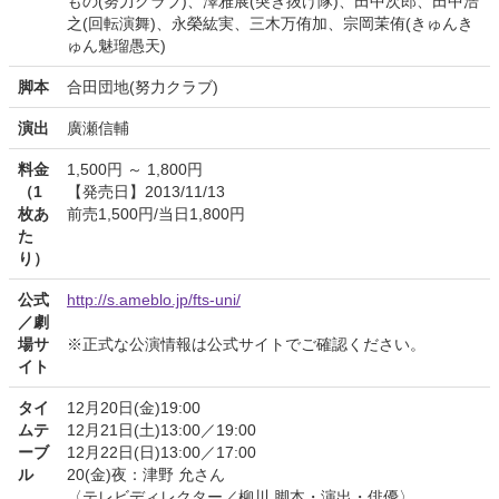
もの(努力クラブ)、澤雅展(突き抜け隊)、田中次郎、田中浩
之(回転演舞)、永榮紘実、三木万侑加、宗岡茉侑(きゅんき
ゅん魅瑠愚天)
脚本
合田団地(努力クラブ)
演出
廣瀬信輔
料金
1,500円 ～ 1,800円
（1
【発売日】2013/11/13
枚あ
前売1,500円/当日1,800円
た
り）
公式
http://s.ameblo.jp/fts-uni/
／劇
場サ
※正式な公演情報は公式サイトでご確認ください。
イト
タイ
12月20日(金)19:00
ムテ
12月21日(土)13:00／19:00
ーブ
12月22日(日)13:00／17:00
ル
20(金)夜：津野 允さん
〈テレビディレクター／柳川 脚本・演出・俳優〉