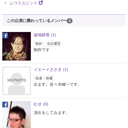
ふつうユニット
この公演に携わっているメンバー
3
築地静香
(1)
制作
当日運営
制作です
イエーイささき
(1)
役者・俳優
出ます。佐々木峻一です。
むせ
(0)
演出をしてみます。