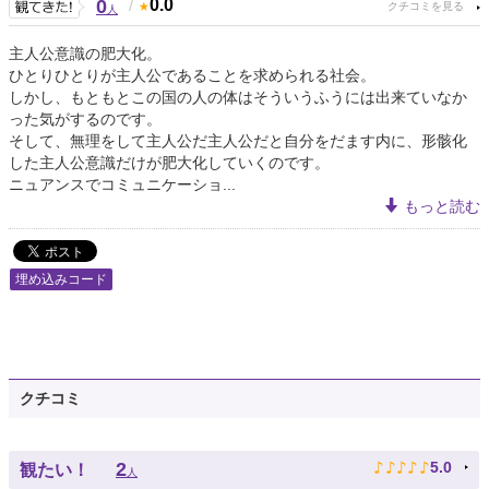
0
/
0.0
人
主人公意識の肥大化。
ひとりひとりが主人公であることを求められる社会。
しかし、もともとこの国の人の体はそういうふうには出来ていなか
った気がするのです。
そして、無理をして主人公だ主人公だと自分をだます内に、形骸化
した主人公意識だけが肥大化していくのです。
ニュアンスでコミュニケーショ...
もっと読む
埋め込みコード
クチコミ
♪
♪
♪
♪
♪
2
5.0
観たい！
人