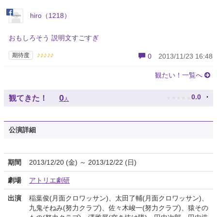
hiro（1218）
おもしろそう 説明文すごすぎ
♪♪♪♪♪
期待度
0
2013/11/23 16:48
観たい！一覧へ
★
★
★
★
★
0
0.0
観てきた！
人
公演詳細
期間
2013/12/20 (金) ～ 2013/12/22 (日)
劇場
アトリエ劇研
出演
稲葉俊(月面クロワッサン)、太田了輔(月面クロワッサン)、
九鬼そねみ(努力クラブ)、佐々木峻一(努力クラブ)、猿その