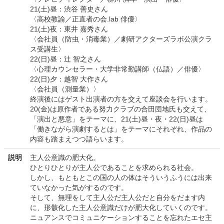
21(土)昼：渋谷 善史さん
〈高校教諭／正直者の会.lab 俳優〉
21(土)夜：東井 嘉秀さん
〈会社員（防虫・消毒業）／劇研アクターズラボ公演クラ
ス受講生〉
22(日)昼：辻 智之さん
〈心理カウンセラー・大学非常勤講師（仏語）／俳優〉
22(日)夕：越智 大作さん
〈会社員（測量業）〉
終演後にはゲスト出演者の方を交えて座談会を行います。
20(金)は原作者である努力クラブの合田団地氏も交えて、
「演出と悪意」をテーマに、21(土)昼・夜・22(日)昼は
「働きながら演劇するとは」をテーマにそれぞれ、作品の
内容も踏まえつつ語らいます。
説明
主人公意識の肥大化。
ひとりひとりが主人公であることを求められる社会。
しかし、もともとこの国の人の体はそういうふうには出来
ていなかった気がするのです。
そして、無理をして主人公だ主人公だと自分をだます内
に、形骸化した主人公意識だけが肥大化していくのです。
ニュアンスでコミュニケーションすることを忘れたエセ主