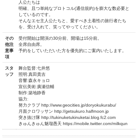
人公たちは
明確、且つ単純なプロトコル(通信規約)を膨大な数必要と
しているのです。
そんなエセ主人公たちと、愛すべき土着性の旅行者たち
を、受け入れて、笑ってやってください。
その
受付開始は開演の30分前、開場は15分前。
他注
全席自由席。
意事
予約をしていただいた方を優先的にご案内いたします。
項
スタ
舞台監督:七井悠
ッフ
照明:真田貴吉
音響:森永キョロ
宣伝美術:廣瀬信輔
制作:築地静香
協力:
努力クラブ http://www.geocities.jp/doryokukurabu/
月面クロワッサン http://getsukuro.halfmoon.jp
突き抜け隊 http://tukinuketukinuketai.blog.fc2.com
きゅんきゅん魅瑠愚天 https://mobile.twitter.com/milkqun