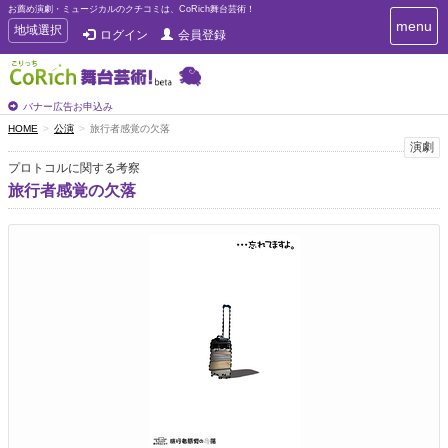
お薦め演劇・ミュージカルのクチコミは、CoRich舞台芸術！
T
menu
T
地域選択
ログイン
会員登録
o
o
g
g
g
g
l
l
バナー広告お申込み
e
e
HOME
公演
旅行者感覚の欠落
n
n
演劇
a
a
v
プロトコルに関する考察
i
v
旅行者感覚の欠落
g
i
a
g
t
a
i
t
o
n
i
o
n