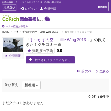
お薦め演劇・ミュージカルのクチコミは、CoRich舞台芸術！
T
menu
T
地域選択
ログイン
会員登録
o
o
g
g
g
g
l
l
バナー広告お申込み
e
e
HOME
公演
手つかずの空～Little Wing 2013～
観てきた！クチコミ一覧
n
n
a
「
手つかずの空～Little Wing 2013～
」の観て
a
v
きた！クチコミ一覧
i
v
g
★
0.0
i
満足度の平均
a
g
公演情報
t
観てきた！クチコミをする
a
i
t
o
n
i
前のページに戻る
o
n
並び替え
新着順
0-0件 / 0件中
まだクチコミはありません