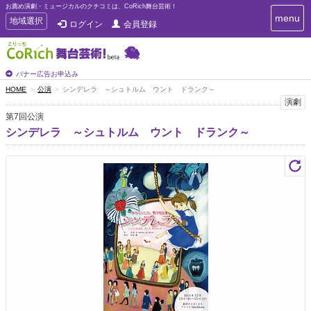
お薦め演劇・ミュージカルのクチコミは、CoRich舞台芸術！
T
menu
T
地域選択
ログイン
会員登録
o
o
g
g
g
g
l
l
バナー広告お申込み
e
e
HOME
公演
シンデレラ ～シュトルム ウント ドランク～
n
n
演劇
a
a
v
第7回公演
i
v
シンデレラ ～シュトルム ウント ドランク～
g
i
a
g
t
a
i
t
o
n
i
o
n