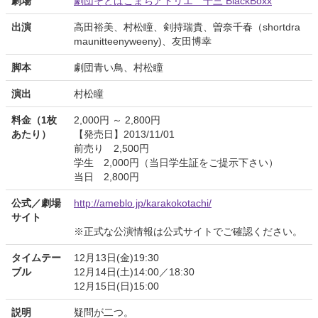
劇場
劇団そとばこまちアトリエ 十三 BlackBoxx
出演
高田裕美、村松瞳、剣持瑞貴、曽奈千春（shortdra
maunitteenyweeny)、友田博幸
脚本
劇団青い鳥、村松瞳
演出
村松瞳
料金（1枚
2,000円 ～ 2,800円
あたり）
【発売日】2013/11/01
前売り 2,500円
学生 2,000円（当日学生証をご提示下さい）
当日 2,800円
公式／劇場
http://ameblo.jp/karakokotachi/
サイト
※正式な公演情報は公式サイトでご確認ください。
タイムテー
12月13日(金)19:30
ブル
12月14日(土)14:00／18:30
12月15日(日)15:00
説明
疑問が二つ。