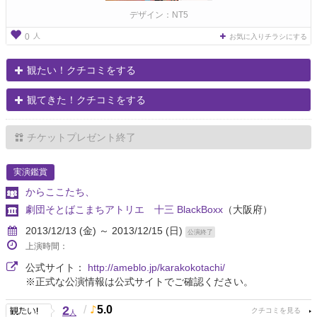
デザイン：NT5
人
0
お気に入りチラシにする
観たい！クチコミをする
観てきた！クチコミをする
チケットプレゼント終了
実演鑑賞
からここたち、
劇団そとばこまちアトリエ 十三 BlackBoxx
（大阪府）
2013/12/13 (金) ～ 2013/12/15 (日)
公演終了
上演時間：
公式サイト：
http://ameblo.jp/karakokotachi/
※正式な公演情報は公式サイトでご確認ください。
2
/
5.0
人