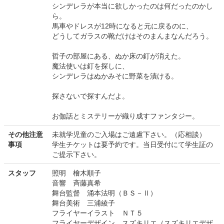
シンデレラが本当に欲しかったのは何だったのかし
ら。
馬車やドレスが12時になると元に戻るのに、
どうしてガラスの靴だけはそのまんまなんだろう。
哲子の部屋にある、ぬか床の釘が消えた。
魔法使いは釘を探しに、
シンデレラはぬかみそに野菜を漬ける。
探さないで探すんだよ。
お伽話とミステリーが織り成すファンタジー。
その他注意
未就学児童のご入場はご遠慮下さい。（応相談）
事項
学生チケットは要予約です。当日受付にて学生証の
ご提示下さい。
スタッフ
照明 檜木順子
音響 斉藤真希
舞台監督 涌本法明（ＢＳ－Ⅱ）
舞台美術 三浦綾子
フライヤーイラスト ＮＴ５
フライヤーデザイン スズキリエ（スズキリエデザ