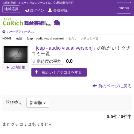
お薦め演劇・ミュージカルのクチコミは、CoRich舞台芸術！
T
menu
T
地域選択
ログイン
会員登録
o
o
g
g
g
g
l
l
バナー広告お申込み
e
e
HOME
公演
[cap - audio visual version]
観たい！クチコミ一覧
n
n
a
「
[cap - audio visual version]
」の観たい！クチ
a
v
コミ一覧
i
v
g
♪
0.0
i
期待度の平均
a
g
公演情報
t
観たい！クチコミをする
a
i
t
o
n
i
前のページに戻る
o
n
並び替え
新着順
0-0件 / 0件中
まだクチコミはありません