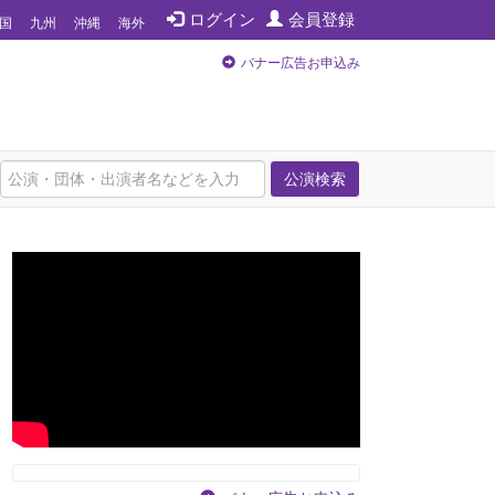
ログイン
会員登録
国
九州
沖縄
海外
バナー広告お申込み
公演検索