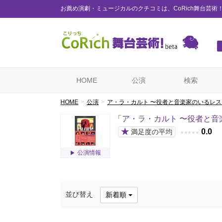
お薦め演劇・ミュージカルのクチコミは、CoRich舞台芸術
HOME
公演
検索
HOME
公演
ア・ラ・カルト 〜役者と音楽家のいるレ
「
ア・ラ・カルト 〜役者と音
★
0.0
満足度の平均
★
★
★
★
★
公演情報
並び替え
新着順