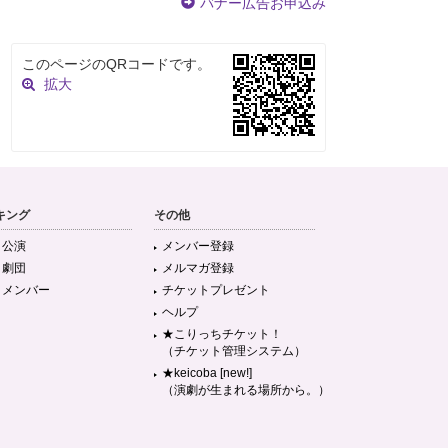
バナー広告お申込み
このページのQRコードです。
拡大
キング
その他
目公演
メンバー登録
目劇団
メルマガ登録
目メンバー
チケットプレゼント
ヘルプ
★こりっちチケット！
（チケット管理システム）
★keicoba [new!]
（演劇が生まれる場所から。）