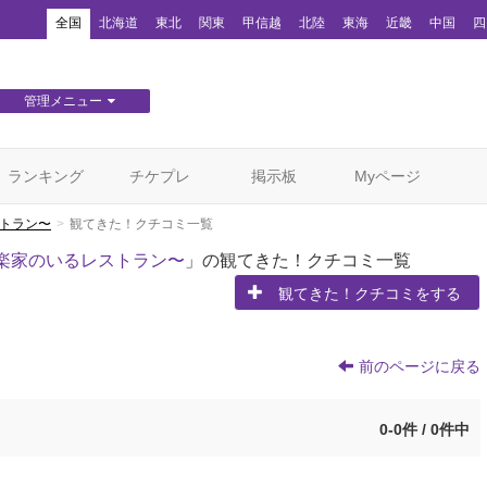
！
全国
北海道
東北
関東
甲信越
北陸
東海
近畿
中国
四
管理メニュー
団体WEBサイト管理
顧客管理
ランキング
チケプレ
掲示板
Myページ
ストラン〜
観てきた！クチコミ一覧
楽家のいるレストラン〜
」の観てきた！クチコミ一覧
観てきた！クチコミをする
前のページに戻る
0-0件 / 0件中