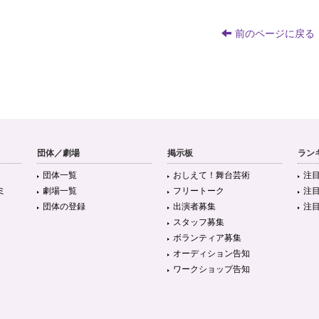
前のページに戻る
団体／劇場
掲示板
ラン
団体一覧
おしえて！舞台芸術
注
ミ
劇場一覧
フリートーク
注
団体の登録
出演者募集
注
スタッフ募集
ボランティア募集
オーディション告知
ワークショップ告知