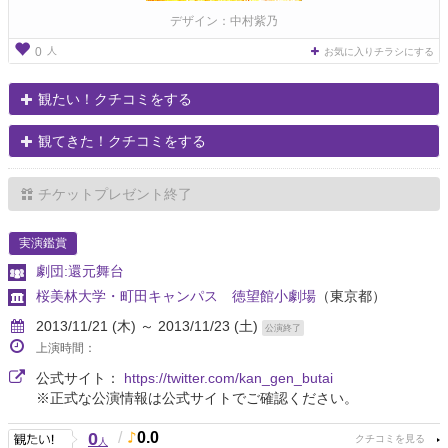
デザイン：中村紫乃
人
0
お気に入りチラシにする
観たい！クチコミをする
観てきた！クチコミをする
チケットプレゼント終了
実演鑑賞
劇団:還元舞台
桜美林大学・町田キャンパス 徳望館小劇場
（東京都）
2013/11/21 (木) ～ 2013/11/23 (土)
公演終了
上演時間：
公式サイト：
https://twitter.com/kan_gen_butai
※正式な公演情報は公式サイトでご確認ください。
0
/
0.0
人