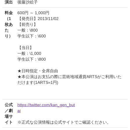
演出
後藤沙絵子
料金
600円 ～ 1,000円
（1
【発売日】2013/11/02
枚あ
【前売り】
た
一般：\800
り）
学生以下：\600
【当日】
一般：\1,000
学生以下：\800
★日時指定・全席自由
★本公演はお支払の際に芸術地域通貨ARTSがご利用いた
だけます(1ARTS=1円)
公式
https://twitter.com/kan_gen_but
／劇
ai
場サ
イト
※正式な公演情報は公式サイトでご確認ください。