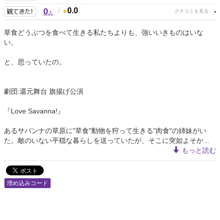
0
/
0.0
人
草食どうぶつを食べて生きる私たちよりも、強いいきものはいな
い。
と、思っていたの。
劇団:還元舞台 旗揚げ公演
『Love Savanna!』
あるサバンナの草原に"草食"動物を狩って生きる"肉食"の姉妹がい
た。敵のいない平穏な暮らしを送っていたが、そこに突如よそか...
もっと読む
埋め込みコード