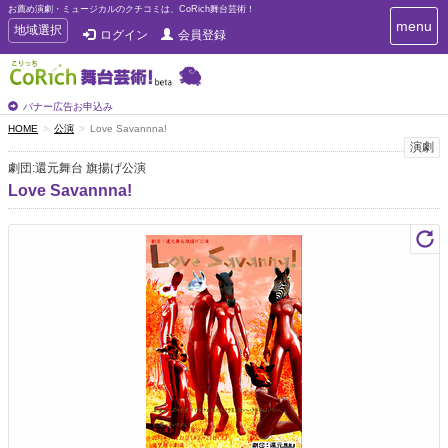
お薦め演劇・ミュージカルのクチコミは、CoRich舞台芸術！
T
menu
T
地域選択
ログイン
会員登録
o
o
g
g
g
g
l
l
バナー広告お申込み
e
e
HOME
公演
Love Savannna!
n
n
演劇
a
a
v
劇団:還元舞台 旗揚げ公演
i
v
Love Savannna!
g
i
a
g
t
a
i
t
o
n
i
o
n