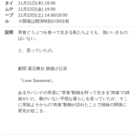
タイ
11月21日(木) 19:00
ムテ
11月22日(金) 19:00
ーブ
11月23日(土) 14:00/18:00
ル
※開場は開演時刻の30分前
説明
草食どうぶつを食べて生きる私たちよりも、強いいきもの
はいない。
と、思っていたの。
劇団:還元舞台 旗揚げ公演
『Love Savanna!』
あるサバンナの草原に"草食"動物を狩って生きる"肉食"の姉
妹がいた。敵のいない平穏な暮らしを送っていたが、そこ
に突如よそからの"肉食"動物が訪れたことで姉妹の関係に
変化が起こる…