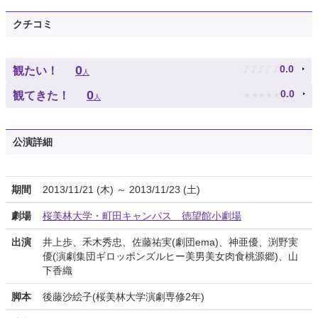
クチコミ
♪
♪
♪
♪
♪
0
0.0
観たい！
人
★
★
★
★
★
0
0.0
観てきた！
人
公演詳細
期間
2013/11/21 (木) ～ 2013/11/23 (土)
劇場
桜美林大学・町田キャンパス 徳望館小劇場
出演
井上歩、禾木秀忠、佐藤祐実(劇団ema)、神亜優、渕野実
優(演劇集団ギロッポンズルヒー美男美女肉食桃源郷)、山
下香織
脚本
後藤沙絵子(桜美林大学演劇専修2年)