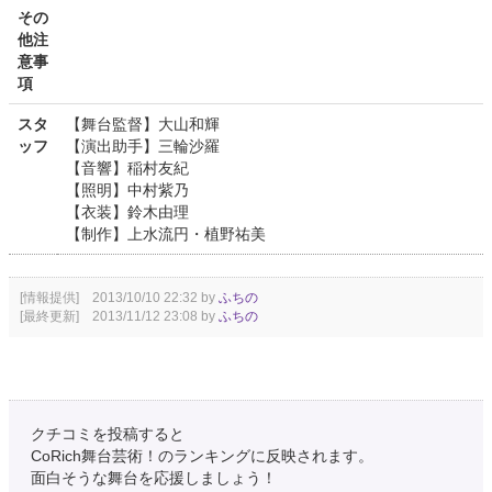
その
他注
意事
項
スタ
【舞台監督】大山和輝
ッフ
【演出助手】三輪沙羅
【音響】稲村友紀
【照明】中村紫乃
【衣装】鈴木由理
【制作】上水流円・植野祐美
[情報提供] 2013/10/10 22:32 by
ふちの
[最終更新] 2013/11/12 23:08 by
ふちの
クチコミを投稿すると
CoRich舞台芸術！のランキングに反映されます。
面白そうな舞台を応援しましょう！