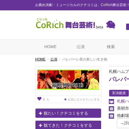
お薦め演劇・ミュージカルのクチコミは、CoRich舞台芸術
HOME
公演
検索
HOME
公演
パレパーレ星の新しい生き物
札幌ハムプ
パレパ
実演鑑賞
人
0
お気に入りチラシにする
札幌ハ
美唄市
観たい！クチコミをする
他劇場
観てきた！クチコミをする