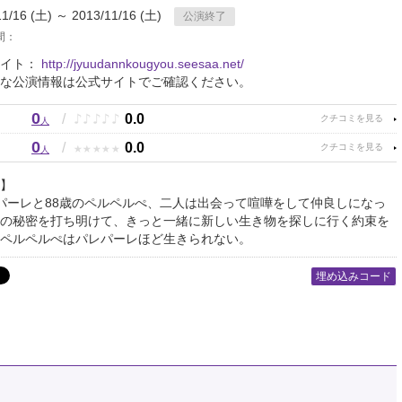
11/16 (土) ～ 2013/11/16 (土)
公演終了
間：
サイト：
http://jyuudannkougyou.seesaa.net/
な公演情報は公式サイトでご確認ください。
0
♪
♪
♪
♪
♪
/
0.0
人
0
★
★
★
★
★
/
0.0
人
】
パーレと88歳のペルペルぺ、二人は出会って喧嘩をして仲良しになっ
の秘密を打ち明けて、きっと一緒に新しい生き物を探しに行く約束を
ペルペルぺはパレパーレほど生きられない。
埋め込みコード