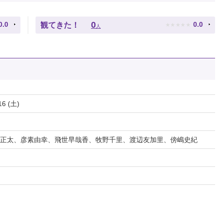
★
★
★
★
★
0
0.0
0.0
観てきた！
人
16 (土)
正太、彦素由幸、飛世早哉香、牧野千里、渡辺友加里、傍嶋史紀