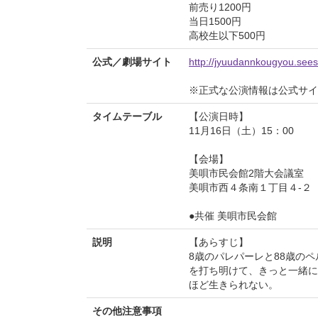
前売り1200円
当日1500円
高校生以下500円
公式／劇場サイト
http://jyuudannkougyou.sees
※正式な公演情報は公式サ
タイムテーブル
【公演日時】
11月16日（土）15：00
【会場】
美唄市民会館2階大会議室
美唄市西４条南１丁目４-２
●共催 美唄市民会館
説明
【あらすじ】
8歳のパレパーレと88歳の
を打ち明けて、きっと一緒に
ほど生きられない。
その他注意事項