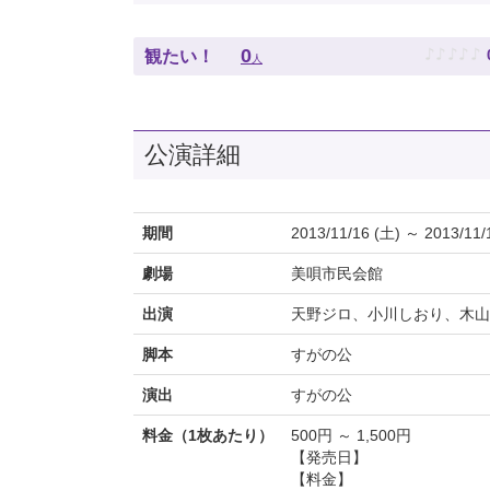
♪
♪
♪
♪
♪
0
観たい！
人
公演詳細
期間
2013/11/16 (土) ～ 2013/11/
劇場
美唄市民会館
出演
天野ジロ、小川しおり、木山
脚本
すがの公
演出
すがの公
料金（1枚あたり）
500円 ～ 1,500円
【発売日】
【料金】