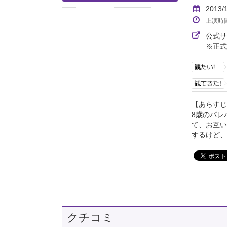
2013/
上演時
公式
※正式
【あらすじ
8歳のパレ
て、お互い
するけど、
クチコミ