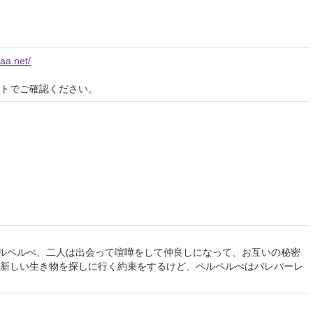
aa.net/
イトでご確認ください。
ペルペルぺ、二人は出会って喧嘩をして仲良しになって、お互いの秘密
新しい生き物を探しに行く約束をするけど、ペルペルぺはパレパーレ