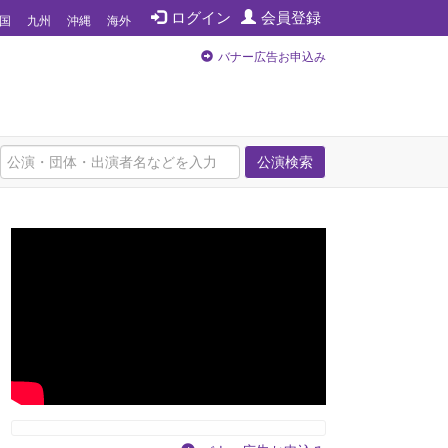
ログイン
会員登録
国
九州
沖縄
海外
バナー広告お申込み
公演検索