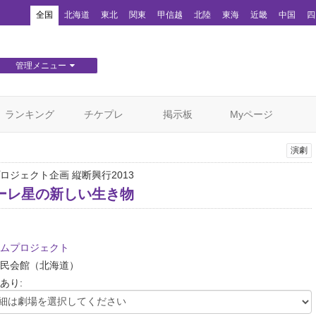
！
全国
北海道
東北
関東
甲信越
北陸
東海
近畿
中国
四
管理メニュー
団体WEBサイト管理
顧客管理
ランキング
チケプレ
掲示板
Myページ
演劇
ロジェクト企画 縦断興行2013
ーレ星の新しい生き物
ムプロジェクト
民会館
（北海道）
あり: