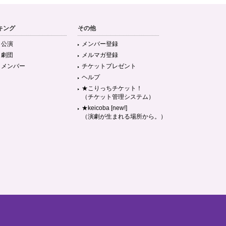
キング
その他
目公演
メンバー登録
目劇団
メルマガ登録
目メンバー
チケットプレゼント
ヘルプ
★こりっちチケット！
（チケット管理システム）
★keicoba [new!]
（演劇が生まれる場所から。）