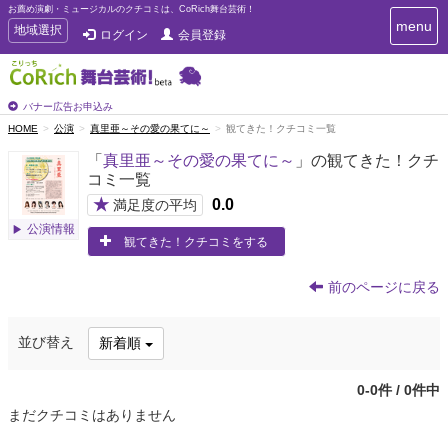
お薦め演劇・ミュージカルのクチコミは、CoRich舞台芸術！
T
menu
T
地域選択
ログイン
会員登録
o
o
g
g
g
g
l
l
バナー広告お申込み
e
e
HOME
公演
真里亜～その愛の果てに～
観てきた！クチコミ一覧
n
n
a
「
真里亜～その愛の果てに～
」の観てきた！クチ
a
v
コミ一覧
i
v
g
★
0.0
i
満足度の平均
a
g
公演情報
t
観てきた！クチコミをする
a
i
t
o
n
i
前のページに戻る
o
n
並び替え
新着順
0-0件 / 0件中
まだクチコミはありません