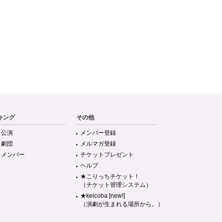
キング
その他
目公演
メンバー登録
目劇団
メルマガ登録
目メンバー
チケットプレゼント
ヘルプ
★こりっちチケット！
（チケット管理システム）
★keicoba [new!]
（演劇が生まれる場所から。）