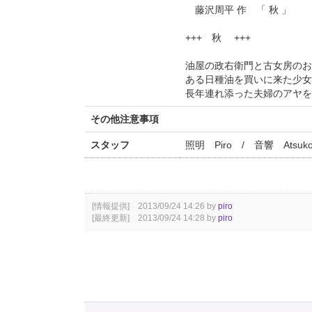
藤沢周平 作 「 秋 」
+++ 秋 +++
油屋の政右衛門と古女房のお
ある日種油を買いに来た少女
長年連れ添った夫婦のアヤを
その他注意事項
スタッフ
照明 Piro / 音響 Atsuk
[情報提供] 2013/09/24 14:26 by
piro
[最終更新] 2013/09/24 14:28 by
piro