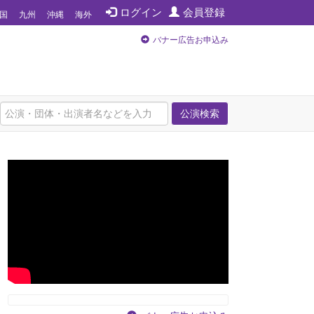
ログイン
会員登録
国
九州
沖縄
海外
バナー広告お申込み
公演検索