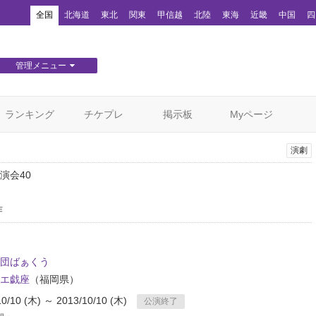
！
全国
北海道
東北
関東
甲信越
北陸
東海
近畿
中国
四
管理メニュー
団体WEBサイト管理
顧客管理
ランキング
チケプレ
掲示板
Myページ
演劇
演会40
作
団ばぁくう
エ戯座
（福岡県）
10/10 (木) ～ 2013/10/10 (木)
公演終了