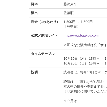
脚本
藤沢周平
演出
佐藤順一
料金（1枚あたり）
1,500円 ～ 1,500円
【発売日】
公式／劇場サイト
http://www.baakuu.com
※正式な公演情報は公式サ
タイムテーブル
10月10日（木） 15時～ ・ 
10月20日（日） 15時～ ・ 
説明
読演会は、毎月10日と20
読演は、「演じながら読む」
本の中の情景や季節までをも
より演劇的に聞いていた
１０月は、