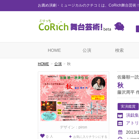
お薦め演劇・ミュージカルのクチコミは、CoRich舞台芸術
HOME
公演
検索
HOME
公演
秋
佐藤順一読
秋
藤沢周平 
実演鑑賞
演戯集
アトリ
デザイン：piron
2013/
人
0
お気に入りチラシにする