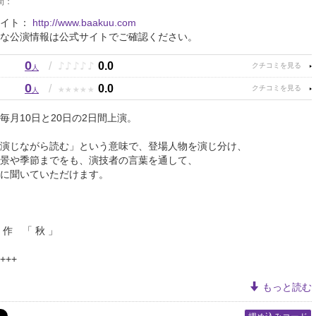
間：
サイト：
http://www.baakuu.com
な公演情報は公式サイトでご確認ください。
0
♪
♪
♪
♪
♪
/
0.0
人
0
★
★
★
★
★
/
0.0
人
毎月10日と20日の2日間上演。
演じながら読む」という意味で、登場人物を演じ分け、
景や季節までをも、演技者の言葉を通して、
的に聞いていただけます。
作 「 秋 」
 +++
もっと読む