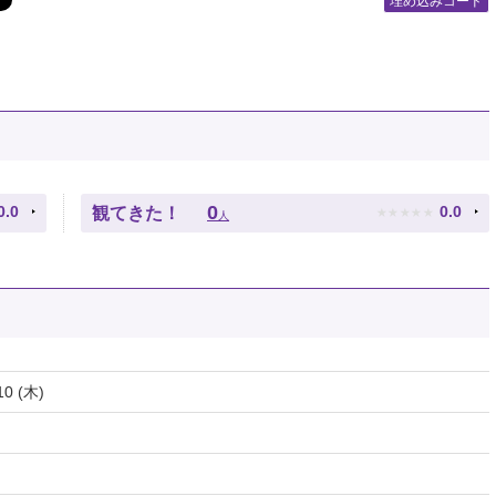
埋め込みコード
★
★
★
★
★
0
0.0
0.0
観てきた！
人
10 (木)