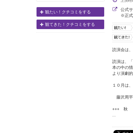
上演時
公式
観たい！クチコミをする
※正式
観てきた！クチコミをする
読演会は、
読演は、「
本の中の情
より演劇
１０月は、
藤沢周平 
+++ 秋
...