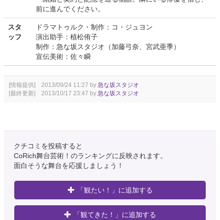
前に進んでください。
スタ
ドラマトゥルク・制作：コ・ジュヨン
ッフ
演出助手：植松侑子
制作：急な坂スタジオ（加藤弓奈、宮武亜季）
宣伝美術：佐々瞬
[情報提供] 2013/09/24 11:27 by
急な坂スタジオ
[最終更新] 2013/10/17 23:47 by
急な坂スタジオ
クチコミを投稿すると
CoRich舞台芸術！のランキングに反映されます。
面白そうな舞台を応援しましょう！
「観たい！」に追加する
「観てきた！」に追加する