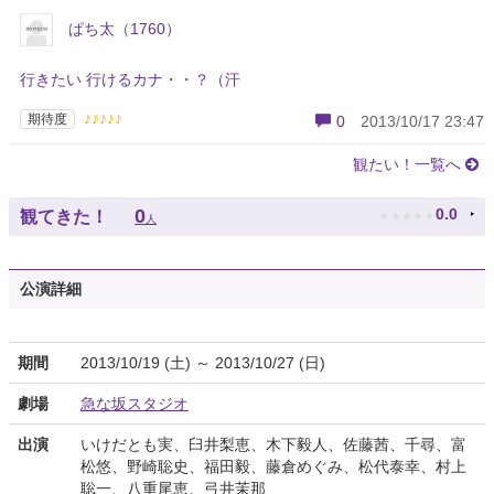
ぱち太（1760）
行きたい 行けるカナ・・？（汗
♪♪♪♪♪
期待度
0
2013/10/17 23:47
観たい！一覧へ
★
★
★
★
★
0
0.0
観てきた！
人
公演詳細
期間
2013/10/19 (土) ～ 2013/10/27 (日)
劇場
急な坂スタジオ
出演
いけだとも実、臼井梨恵、木下毅人、佐藤茜、千尋、富
松悠、野崎聡史、福田毅、藤倉めぐみ、松代泰幸、村上
聡一、八重尾恵、弓井茉那