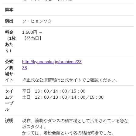
脚本
演出
ソ・ヒョンソク
料金
1,500円 ～
（1枚
【発売日】
あた
り）
公式
http://kyunasaka.jp/archives/23
／劇
38
場サ
イト
※正式な公演情報は公式サイトでご確認ください。
タイ
平日 13：00／14：00／15：00
ムテ
土日 12：00／13：00／14：00／15：00
ーブ
ル
説明
現在、演劇やダンスの稽古場として活用されている急な
坂スタジオ。
かつては、老松会館という名の結婚式場でした。