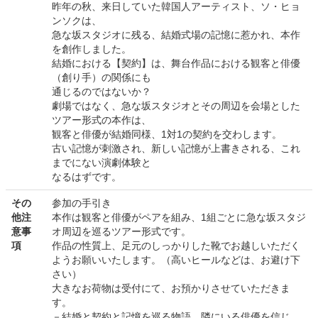
昨年の秋、来日していた韓国人アーティスト、ソ・ヒョ
ンソクは、
急な坂スタジオに残る、結婚式場の記憶に惹かれ、本作
を創作しました。
結婚における【契約】は、舞台作品における観客と俳優
（創り手）の関係にも
通じるのではないか？
劇場ではなく、急な坂スタジオとその周辺を会場とした
ツアー形式の本作は、
観客と俳優が結婚同様、1対1の契約を交わします。
古い記憶が刺激され、新しい記憶が上書きされる、これ
までにない演劇体験と
なるはずです。
その
参加の手引き
他注
本作は観客と俳優がペアを組み、1組ごとに急な坂スタジ
意事
オ周辺を巡るツアー形式です。
項
作品の性質上、足元のしっかりした靴でお越しいただく
ようお願いいたします。（高いヒールなどは、お避け下
さい）
大きなお荷物は受付にて、お預かりさせていただきま
す。
－結婚と契約と記憶を巡る物語。隣にいる俳優を信じ、