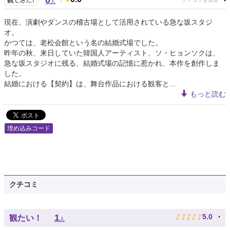
0
人
現在、演劇やダンスの稽古場として活用されている急な坂スタジ
オ。
かつては、老松会館という名の結婚式場でした。
昨年の秋、来日していた韓国人アーティスト、ソ・ヒョンソクは、
急な坂スタジオに残る、結婚式場の記憶に惹かれ、本作を創作しま
した。
結婚における【契約】は、舞台作品における観客と...
もっと読む
埋め込みコード
クチコミ
♪
♪
♪
♪
♪
1
5.0
観たい！
人