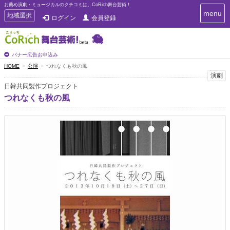
お薦め演劇・ミュージカルのクチコミは、CoRich舞台芸術！
T
menu
T
地域選択
ログイン
会員登録
o
o
g
g
g
g
l
l
バナー広告お申込み
e
e
HOME
公演
つれなくも秋の風
n
n
演劇
a
a
v
日韓共同製作プロジェクト
i
v
つれなくも秋の風
g
i
a
g
t
a
i
t
o
n
i
o
n