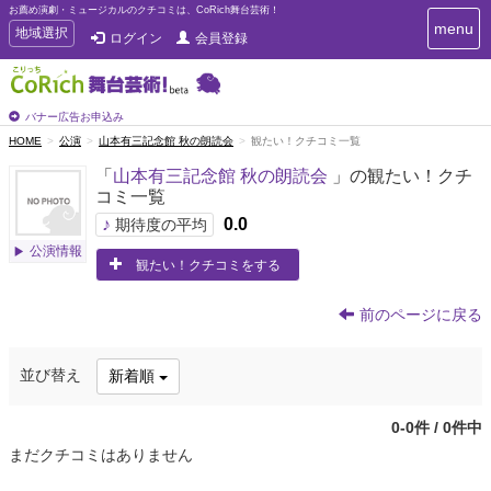
お薦め演劇・ミュージカルのクチコミは、CoRich舞台芸術！
T
menu
T
地域選択
ログイン
会員登録
o
o
g
g
g
g
l
l
バナー広告お申込み
e
e
HOME
公演
山本有三記念館 秋の朗読会
観たい！クチコミ一覧
n
n
a
「
山本有三記念館 秋の朗読会
」の観たい！クチ
a
v
コミ一覧
i
v
g
♪
0.0
i
期待度の平均
a
g
公演情報
t
観たい！クチコミをする
a
i
t
o
n
i
前のページに戻る
o
n
並び替え
新着順
0-0件 / 0件中
まだクチコミはありません