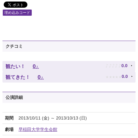
埋め込みコード
クチコミ
♪
♪
♪
♪
♪
0
0.0
観たい！
人
★
★
★
★
★
0
0.0
観てきた！
人
公演詳細
期間
2013/10/11 (金) ～ 2013/10/13 (日)
劇場
早稲田大学学生会館