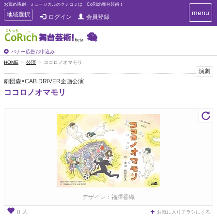
お薦め演劇・ミュージカルのクチコミは、CoRich舞台芸術！
T
menu
T
地域選択
ログイン
会員登録
o
o
g
g
g
g
l
l
バナー広告お申込み
e
e
HOME
公演
ココロノオマモリ
n
n
演劇
a
a
v
劇団森×CAB DRIVER企画公演
i
v
ココロノオマモリ
g
i
a
g
t
a
i
t
o
n
i
o
n
デザイン：福澤香織
人
0
お気に入りチラシにする