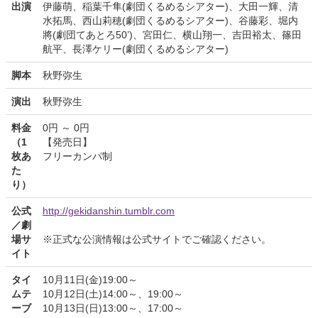
出演
伊藤萌、稲葉千隼(劇団くるめるシアター)、大田一輝、清
水拓馬、西山莉穂(劇団くるめるシアター)、谷藤彩、堀内
將(劇団てあとろ50’)、宮田仁、横山翔一、吉田裕太、篠田
航平、長澤ケリー(劇団くるめるシアター)
脚本
秋野弥生
演出
秋野弥生
料金
0円 ～ 0円
（1
【発売日】
枚あ
フリーカンパ制
た
り）
公式
http://gekidanshin.tumblr.com
／劇
場サ
※正式な公演情報は公式サイトでご確認ください。
イト
タイ
10月11日(金)19:00～
ムテ
10月12日(土)14:00～、19:00～
ーブ
10月13日(日)13:00～、17:00～