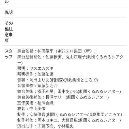
ル
説明
その
他注
意事
項
スタ
舞台監督：神田陽平（劇的テロ集団《新》）
ッフ
舞台監督補佐：佐藤歩実、丸山江理子(劇団くるめるシアタ
ー)
照明：ヤスエカズキ
照明操作：佐藤佑磨
音響：岡田まりあ(劇団森/演劇集団ところで)
音響操作：須藤新之介
舞台美術：浅子莉星、田中あかね(劇団くるめるシアター)
舞台美術補佐：長澤ケリー(劇団くるめるシアター)
宣伝美術：福澤香織
衣装：中山美優
制作：安藤優喜(劇団くるめるシアター/演劇集団ところで)
制作補佐：岡本セキユ、大橋昌広(劇団くるめるシアター)
演出助手：工藤広樹、小林慶史