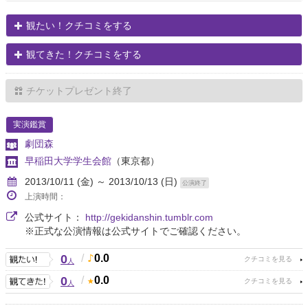
観たい！クチコミをする
観てきた！クチコミをする
チケットプレゼント終了
実演鑑賞
劇団森
早稲田大学学生会館
（東京都）
2013/10/11 (金) ～ 2013/10/13 (日)
公演終了
上演時間：
公式サイト：
http://gekidanshin.tumblr.com
※正式な公演情報は公式サイトでご確認ください。
0
/
0.0
人
0
/
0.0
人