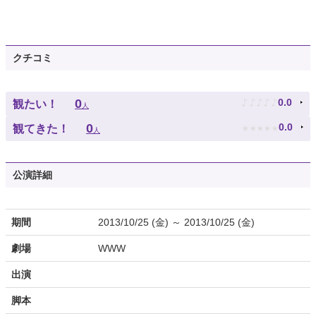
クチコミ
♪
♪
♪
♪
♪
0
0.0
観たい！
人
★
★
★
★
★
0
0.0
観てきた！
人
公演詳細
期間
2013/10/25 (金) ～ 2013/10/25 (金)
劇場
WWW
出演
脚本