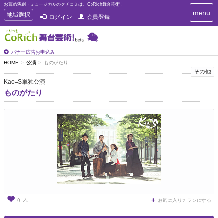
お薦め演劇・ミュージカルのクチコミは、CoRich舞台芸術！
T
menu
T
地域選択
ログイン
会員登録
o
o
g
g
g
g
l
l
バナー広告お申込み
e
e
HOME
公演
ものがたり
n
n
その他
a
a
v
Kao=S単独公演
i
v
ものがたり
g
i
a
g
t
a
i
t
o
n
i
o
n
人
0
お気に入りチラシにする