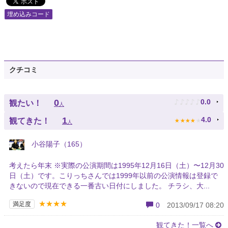
埋め込みコード
クチコミ
♪
♪
♪
♪
♪
0
0.0
観たい！
人
★
★
★
★
★
1
4.0
観てきた！
人
小谷陽子（165）
考えたら年末 ※実際の公演期間は1995年12月16日（土）〜12月30
日（土）です。こりっちさんでは1999年以前の公演情報は登録で
きないので現在できる一番古い日付にしました。 チラシ、大...
★★★★
満足度
0
2013/09/17 08:20
観てきた！一覧へ