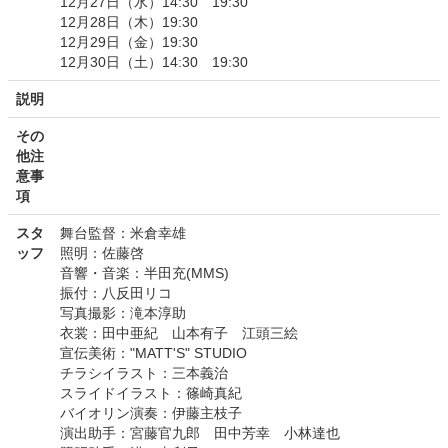
12月27日（水）14:30 19:30
12月28日（木）19:30
12月29日（金）19:30
12月30日（土）14:30 19:30
説明
その
他注
意事
項
スタ
舞台監督：米倉幸雄
ッフ
照明：佐藤啓
音響・音楽：半田充(MMS)
振付：八反田リコ
写真撮影：滝本淳助
衣裳：田中亜紀 山本有子 江頭三絵
宣伝美術："MATT'S" STUDIO
チラシイラスト：三本義治
スライドイラスト：篠崎真紀
バイオリン演奏：伊藤主枝子
演出助手：宮藤官九郎 田中芳幸 小林達也