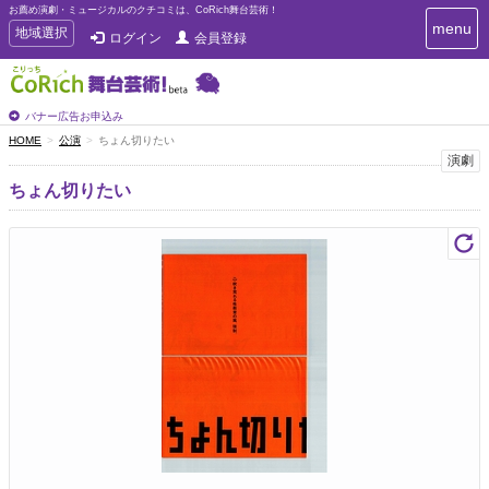
お薦め演劇・ミュージカルのクチコミは、CoRich舞台芸術！
T
menu
T
地域選択
ログイン
会員登録
o
o
g
g
g
g
l
l
バナー広告お申込み
e
e
HOME
公演
ちょん切りたい
n
n
演劇
a
a
v
ちょん切りたい
i
v
g
i
a
g
t
a
i
t
o
n
i
o
n