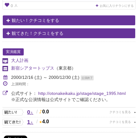
人
0
お気に入りチラシにする
観たい！クチコミをする
観てきた！クチコミをする
実演鑑賞
大人計画
新宿シアタートップス
（東京都）
2000/12/16 (土) ～ 2000/12/30 (土)
公演終了
上演時間：
公式サイト：
http://otonakeikaku.jp/stage/stage_1995.html
※正式な公演情報は公式サイトでご確認ください。
0
/
0.0
人
1
/
4.0
人