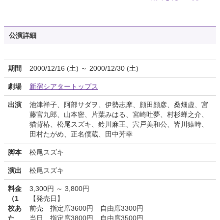
公演詳細
期間
2000/12/16 (土) ～ 2000/12/30 (土)
劇場
新宿シアタートップス
出演
池津祥子、阿部サダヲ、伊勢志摩、顔田顔彦、桑畑虚、宮
藤官九郎、山本密、片葉みはる、宮崎吐夢、村杉蝉之介、
猫背椿、松尾スズキ、鈴川麻王、宍戸美和公、皆川猿時、
田村たがめ、正名僕蔵、田中芳幸
脚本
松尾スズキ
演出
松尾スズキ
料金
3,300円 ～ 3,800円
（1
【発売日】
枚あ
前売 指定席3600円 自由席3300円
た
当日 指定席3800円 自由席3500円