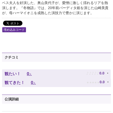
ベス夫人を好演した、奥山美代子が、愛憎に激しく揺れるリアを熱
演します。『冬物語』では、20年前パーディタ姫を演じた山崎美貴
が、母ハーマイオニを成熟した演技力で豊かに演じます。
埋め込みコード
クチコミ
♪
♪
♪
♪
♪
0
0.0
観たい！
人
★
★
★
★
★
0
0.0
観てきた！
人
公演詳細