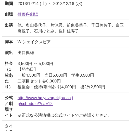
期間
2013/12/14 (土) ～ 2013/12/18 (水)
劇場
俳優座劇場
出演
他、奥山美代子、片渕忍、前東美菜子、千田美智子、白玉
麻規子、石川ひとみ、住川佳寿子
脚本
W.シェイクスピア
演出
出口典雄
料金
3,500円 ～ 5,000円
（1
【発売日】
枚あ
一般4,500円 当日5,000円 学生3,500円
た
二演目セット券6,000円
り）
後援会・優待(期間あり)4,000円 後2列2,500円
公式
http://www.haiyuzagekijou.co.j
／劇
p/schedule/?ca=12
場サ
イト
※正式な公演情報は公式サイトでご確認ください。
タイ