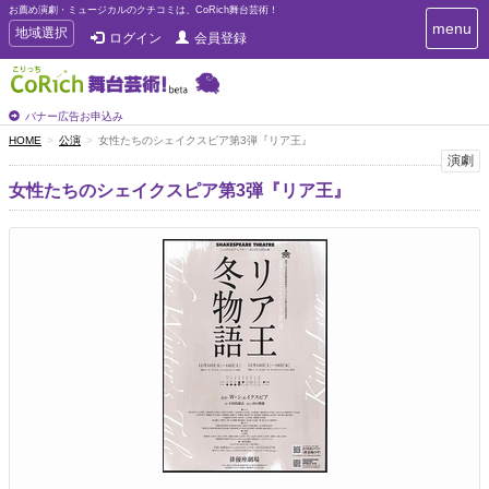
お薦め演劇・ミュージカルのクチコミは、CoRich舞台芸術！
T
menu
T
地域選択
ログイン
会員登録
o
o
g
g
g
g
l
l
バナー広告お申込み
e
e
HOME
公演
女性たちのシェイクスピア第3弾『リア王』
n
n
演劇
a
a
v
女性たちのシェイクスピア第3弾『リア王』
i
v
g
i
a
g
t
a
i
t
o
n
i
o
n