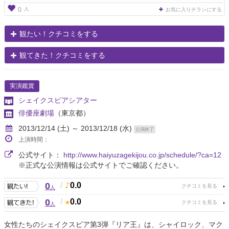
人
0
お気に入りチラシにする
観たい！クチコミをする
観てきた！クチコミをする
実演鑑賞
シェイクスピアシアター
俳優座劇場
（東京都）
2013/12/14 (土) ～ 2013/12/18 (水)
公演終了
上演時間：
公式サイト：
http://www.haiyuzagekijou.co.jp/schedule/?ca=12
※正式な公演情報は公式サイトでご確認ください。
0
/
0.0
人
0
/
0.0
人
女性たちのシェイクスピア第3弾『リア王』は、シャイロック、マク