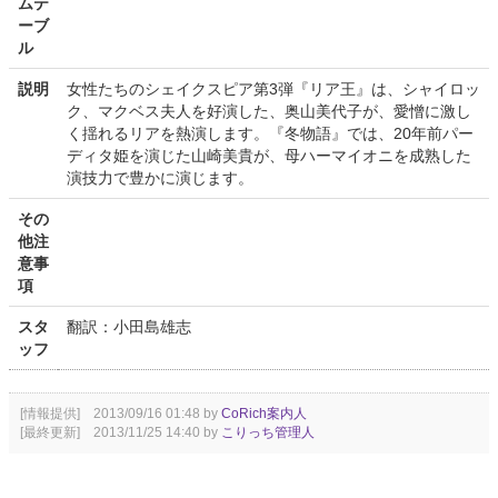
ムテ
ーブ
ル
説明
女性たちのシェイクスピア第3弾『リア王』は、シャイロッ
ク、マクベス夫人を好演した、奥山美代子が、愛憎に激し
く揺れるリアを熱演します。『冬物語』では、20年前パー
ディタ姫を演じた山崎美貴が、母ハーマイオニを成熟した
演技力で豊かに演じます。
その
他注
意事
項
スタ
翻訳：小田島雄志
ッフ
[情報提供] 2013/09/16 01:48 by
CoRich案内人
[最終更新] 2013/11/25 14:40 by
こりっち管理人