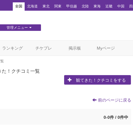
！
全国
北海道
東北
関東
甲信越
北陸
東海
近畿
中国
四
管理メニュー
団体WEBサイト管理
顧客管理
ランキング
チケプレ
掲示板
Myページ
一覧
きた！クチコミ一覧
観てきた！クチコミをする
前のページに戻る
0-0件 / 0件中