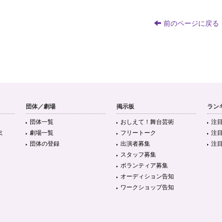
前のページに戻る
団体／劇場
掲示板
ラン
団体一覧
おしえて！舞台芸術
注
ミ
劇場一覧
フリートーク
注
団体の登録
出演者募集
注
スタッフ募集
ボランティア募集
オーディション告知
ワークショップ告知