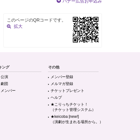
バナー広告お申込み
このページのQRコードです。
拡大
キング
その他
目公演
メンバー登録
目劇団
メルマガ登録
目メンバー
チケットプレゼント
ヘルプ
★こりっちチケット！
（チケット管理システム）
★keicoba [new!]
（演劇が生まれる場所から。）