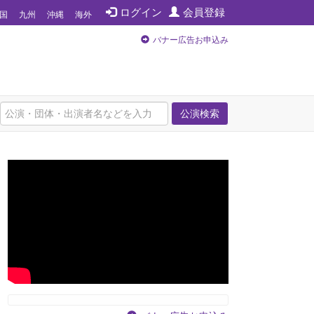
ログイン
会員登録
国
九州
沖縄
海外
バナー広告お申込み
公演検索