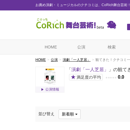
お薦め演劇・ミュージカルのクチコミは、CoRich舞台芸術
HOME
公演
検索
HOME
公演
演劇「一人芝居」
観てきた！クチコミ
「
演劇「一人芝居」
」の観て
★
0.0
満足度の平均
★
★
★
★
★
公演情報
並び替え
新着順