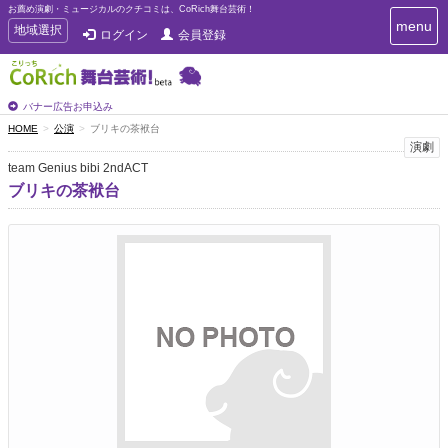
お薦め演劇・ミュージカルのクチコミは、CoRich舞台芸術！
T
menu
T
地域選択
ログイン
会員登録
o
o
g
g
g
g
l
l
バナー広告お申込み
e
e
HOME
公演
ブリキの茶袱台
n
n
演劇
a
a
v
team Genius bibi 2ndACT
i
v
ブリキの茶袱台
g
i
a
g
t
a
i
t
o
n
i
o
n