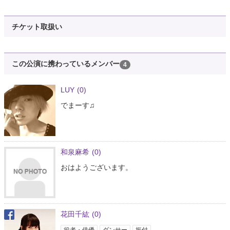
チケット取扱い
この公演に携わっているメンバー
4
LUY
(0)
でまーす♫
和泉麻希
(0)
おはようございます。
花田千紘
(0)
役者・俳優
ダンサー
振付