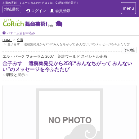
お薦め演劇・ミュージカルのクチコミは、CoRich舞台芸術！
T
menu
T
地域選択
ログイン
会員登録
o
o
g
g
g
g
l
l
バナー広告お申込み
e
e
HOME
公演
n
金子みすゞ 遺稿集発見から25年“みんなちがって みんないい”のメッセージを今ふたたび
n
a
その他
a
v
エル・パーク フォーラム 2007 朗読ワールド スペシャル企画
i
v
g
金子みすゞ 遺稿集発見から25年“みんなちがって みんない
i
a
い”のメッセージを今ふたたび
g
t
～朗読と展示～
a
i
t
o
n
i
o
n