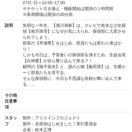
27日･日＝12:00･17:00
※チケット引き換え・物販開始は開演の１時間前
※客席開場は開演の30分前
説明
気弱な一年生、【浦川湖春】は、テレビで有名な少女探
偵【相月珠理】になぜか気に入られ、探偵部に入部させ
られてしまう。
部長の【早瀬尊】をはじめ、部員たちは変わり者ばか
り！
しかも今日は、予算食いの探偵部を潰すため、生徒会長
【白神愛】が自ら乗り込んで来る？！
顧問の【御子柴光】と、謎の人物【飯田望】は、生暖か
ーく部員たちを見守る。
そんな探偵部に、今日も不思議な依頼が舞い込んで来
る……
その他
注意事
項
スタッ
制作：アリスインプロジェクト
フ
製作：名探偵はじめました！実行委員会
企画：鈴木正博