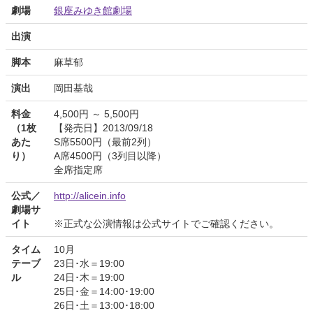
劇場
銀座みゆき館劇場
出演
脚本
麻草郁
演出
岡田基哉
料金
4,500円 ～ 5,500円
（1枚
【発売日】2013/09/18
あた
S席5500円（最前2列）
り）
A席4500円（3列目以降）
全席指定席
公式／
http://alicein.info
劇場サ
イト
※正式な公演情報は公式サイトでご確認ください。
タイム
10月
テーブ
23日･水＝19:00
ル
24日･木＝19:00
25日･金＝14:00･19:00
26日･土＝13:00･18:00