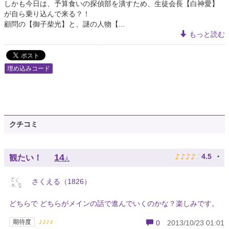
しかも今日は、予算食いの探偵部を潰すため、生徒会長【白神愛】
が自ら乗り込んで来る？！
顧問の【御子柴光】と、謎の人物【...
もっと読む
埋め込みコード
クチコミ
♪
♪
♪
♪
♪
14
4.5
観たい！
人
さくえる（1826）
どちらで どちらがメインの話で進んでいくのかな？楽しみです。
♪♪♪♪
期待度
0
2013/10/23 01:01