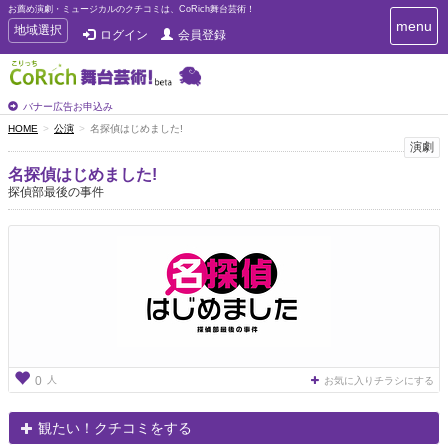
お薦め演劇・ミュージカルのクチコミは、CoRich舞台芸術！
T
menu
T
地域選択
ログイン
会員登録
o
o
g
g
g
g
l
l
バナー広告お申込み
e
e
HOME
公演
名探偵はじめました!
n
n
演劇
a
a
v
名探偵はじめました!
i
v
探偵部最後の事件
g
i
a
g
t
a
i
t
o
n
i
o
n
人
0
お気に入りチラシにする
観たい！クチコミをする