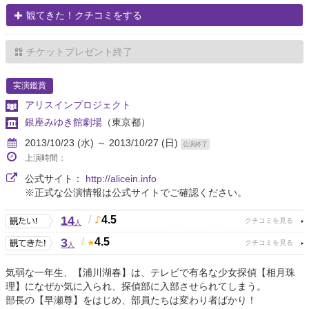
観てきた！クチコミをする
チケットプレゼント終了
実演鑑賞
アリスインプロジェクト
銀座みゆき館劇場
（東京都）
2013/10/23 (水) ～ 2013/10/27 (日)
公演終了
上演時間：
公式サイト：
http://alicein.info
※正式な公演情報は公式サイトでご確認ください。
14
/
4.5
人
3
/
4.5
人
気弱な一年生、【浦川湖春】は、テレビで有名な少女探偵【相月珠
理】になぜか気に入られ、探偵部に入部させられてしまう。
部長の【早瀬尊】をはじめ、部員たちは変わり者ばかり！