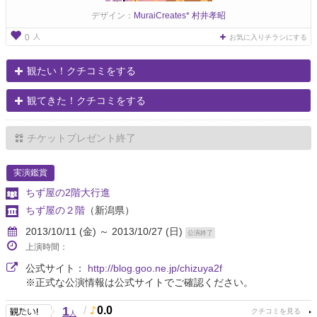
デザイン：
MuraiCreates* 村井孝昭
人
0
お気に入りチラシにする
観たい！クチコミをする
観てきた！クチコミをする
チケットプレゼント終了
実演鑑賞
ちず屋の2階大行進
ちず屋の２階
（新潟県）
2013/10/11 (金) ～ 2013/10/27 (日)
公演終了
上演時間：
公式サイト：
http://blog.goo.ne.jp/chizuya2f
※正式な公演情報は公式サイトでご確認ください。
1
/
0.0
人