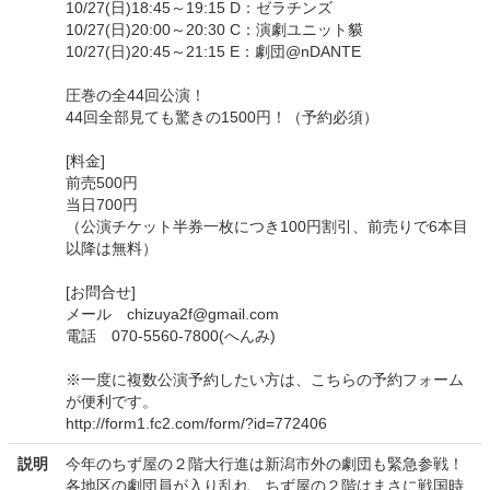
10/27(日)18:45～19:15 D：ゼラチンズ
10/27(日)20:00～20:30 C：演劇ユニット貘
10/27(日)20:45～21:15 E：劇団@nDANTE
圧巻の全44回公演！
44回全部見ても驚きの1500円！（予約必須）
[料金]
前売500円
当日700円
（公演チケット半券一枚につき100円割引、前売りで6本目
以降は無料）
[お問合せ]
メール chizuya2f@gmail.com
電話 070-5560-7800(へんみ)
※一度に複数公演予約したい方は、こちらの予約フォーム
が便利です。
http://form1.fc2.com/form/?id=772406
説明
今年のちず屋の２階大行進は新潟市外の劇団も緊急参戦！
各地区の劇団員が入り乱れ、ちず屋の２階はまさに戦国時