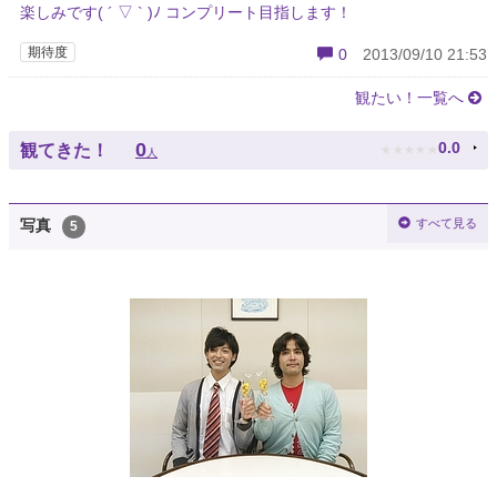
楽しみです( ´ ▽ ` )ﾉ コンプリート目指します！
期待度
0
2013/09/10 21:53
観たい！一覧へ
★
★
★
★
★
0
0.0
観てきた！
人
すべて見る
写真
5