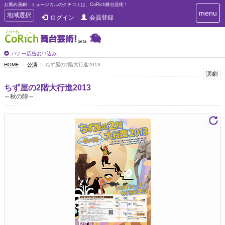
お薦め演劇・ミュージカルのクチコミは、CoRich舞台芸術！
T
menu
T
地域選択
ログイン
会員登録
o
o
g
g
g
g
l
l
バナー広告お申込み
e
e
HOME
公演
ちず屋の2階大行進2013
n
n
演劇
a
a
v
ちず屋の2階大行進2013
i
v
～秋の陣～
g
i
a
g
t
a
i
t
o
n
i
o
n