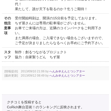
代！
果たして、誰が天下を取るのか？乞うご期待！
その
受付開始時刻は、開演の15分前を予定しております。
他注
ちず屋さんには専用の駐車場がございません。
意事
お車でご来場の方は、近隣のコインパークをご利用下さ
項
い。
また満席の場合、ご入場できない場合もございますので、
ご予定が決まりましたらなるべくお早めにご予約下さい。
スタ
制作：創るつながるプロジェクト
ッフ
協力：自家製うどん ちず屋
[情報提供] 2013/09/10 21:06 by
へんみ＠えんとつシアター
[最終更新] 2013/09/12 08:49 by
へんみ＠えんとつシアター
クチコミを投稿すると
CoRich舞台芸術！のランキングに反映されます。