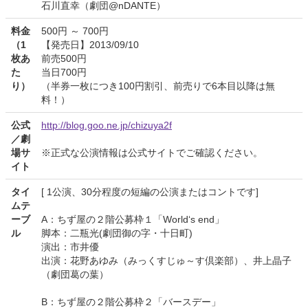
石川直幸（劇団@nDANTE）
料金
500円 ～ 700円
（1
【発売日】2013/09/10
枚あ
前売500円
た
当日700円
り）
（半券一枚につき100円割引、前売りで6本目以降は無
料！）
公式
http://blog.goo.ne.jp/chizuya2f
／劇
場サ
※正式な公演情報は公式サイトでご確認ください。
イト
タイ
[ 1公演、30分程度の短編の公演またはコントです]
ムテ
ーブ
A：ちず屋の２階公募枠１「World‘s end」
ル
脚本：二瓶光(劇団御の字・十日町)
演出：市井優
出演：花野あゆみ（みっくすじゅ～す倶楽部）、井上晶子
（劇団葛の葉）
B：ちず屋の２階公募枠２「バースデー」