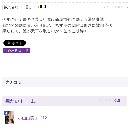
0
/
0.0
人
今年のちず屋の２階大行進は新潟市外の劇団も緊急参戦！
各地区の劇団員が入り乱れ、ちず屋の２階はまさに戦国時代！
果たして、誰が天下を取るのか？乞うご期待！
埋め込みコード
クチコミ
♪
♪
♪
♪
♪
1
0.0
観たい！
人
小山由美子（12）