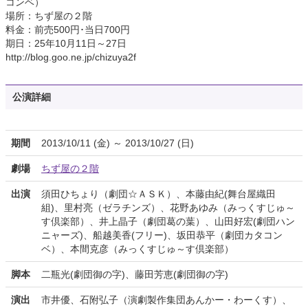
コンベ）
場所：ちず屋の２階
料金：前売500円･当日700円
期日：25年10月11日～27日
http://blog.goo.ne.jp/chizuya2f
公演詳細
期間
2013/10/11 (金) ～ 2013/10/27 (日)
劇場
ちず屋の２階
出演
須田ひちょり（劇団☆ＡＳＫ）、本藤由紀(舞台屋織田
組)、里村亮（ゼラチンズ）、花野あゆみ（みっくすじゅ～
す倶楽部）、井上晶子（劇団葛の葉）、山田好宏(劇団ハン
ニャーズ)、船越美香(フリー)、坂田恭平（劇団カタコン
ベ）、本間克彦（みっくすじゅ～す倶楽部）
脚本
二瓶光(劇団御の字)、藤田芳恵(劇団御の字)
演出
市井優、石附弘子（演劇製作集団あんかー・わーくす）、