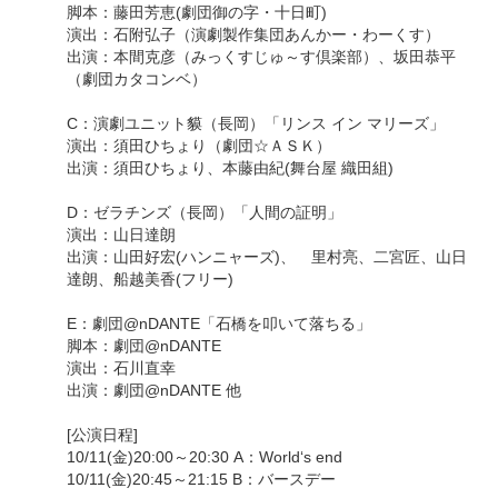
脚本：藤田芳恵(劇団御の字・十日町)
演出：石附弘子（演劇製作集団あんかー・わーくす）
出演：本間克彦（みっくすじゅ～す倶楽部）、坂田恭平
（劇団カタコンベ）
C：演劇ユニット貘（長岡）「リンス イン マリーズ」
演出：須田ひちょり（劇団☆ＡＳＫ）
出演：須田ひちょり、本藤由紀(舞台屋 織田組)
D：ゼラチンズ（長岡）「人間の証明」
演出：山日達朗
出演：山田好宏(ハンニャーズ)、 里村亮、二宮匠、山日
達朗、船越美香(フリー)
E：劇団@nDANTE「石橋を叩いて落ちる」
脚本：劇団@nDANTE
演出：石川直幸
出演：劇団@nDANTE 他
[公演日程]
10/11(金)20:00～20:30 A：World‘s end
10/11(金)20:45～21:15 B：バースデー