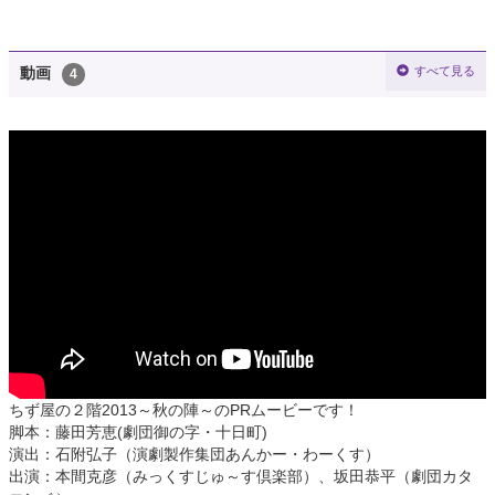
すべて見る
動画
4
ちず屋の２階2013～秋の陣～のPRムービーです！
脚本：藤田芳恵(劇団御の字・十日町)
演出：石附弘子（演劇製作集団あんかー・わーくす）
出演：本間克彦（みっくすじゅ～す倶楽部）、坂田恭平（劇団カタ