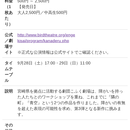
料金
500円 ～ 2,500円
（1
【発売日】
枚あ
大人2,500円／中高生500円
た
り）
公式
http://www.birdtheatre.org/enge
／劇
kisai/program/kanaderu.php
場サ
イト
※正式な公演情報は公式サイトでご確認ください。
タイ
9月28日（土）17:00・29日（日）11:00
ムテ
ーブ
ル
説明
宮崎県を拠点に活動する劇団こふく劇場は、障がいを持っ
た人たちとのワークショップを重ね、これまでに『隣の
町』『青空』という2つの作品を作りました。障がいの有無
を超えた表現の可能性を求め、第3弾となる新作に挑みま
す。
その