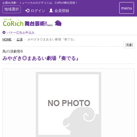
お薦め演劇・ミュージカルのクチコミは、CoRich舞台芸術！
T
menu
T
地域選択
ログイン
会員登録
o
o
g
g
g
g
l
l
バナー広告お申込み
e
e
HOME
公演
みやざき◎まあるい劇場『奏でる』
n
n
演劇
a
a
v
鳥の演劇祭6
i
v
みやざき◎まあるい劇場『奏でる』
g
i
a
g
t
a
i
t
o
n
i
o
n