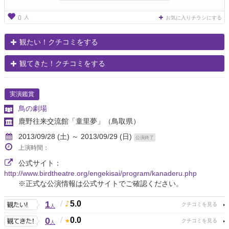
人
0
お気に入りチラシにする
観たい！クチコミをする
観てきた！クチコミをする
実演鑑賞
鳥の劇場
鹿野往来交流館「童里夢」
（鳥取県）
2013/09/28 (土) ～ 2013/09/29 (日)
公演終了
上演時間：
公式サイト：
http://www.birdtheatre.org/engekisai/program/kanaderu.php
※正式な公演情報は公式サイトでご確認ください。
1
/
5.0
人
0
/
0.0
人