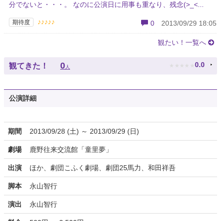
分でないと・・・。 なのに公演日に用事も重なり、残念(>_<...
♪♪♪♪♪
期待度
0
2013/09/29 18:05
観たい！一覧へ
★
★
★
★
★
0
0.0
観てきた！
人
公演詳細
期間
2013/09/28 (土) ～ 2013/09/29 (日)
劇場
鹿野往来交流館「童里夢」
出演
ほか、劇団こふく劇場、劇団25馬力、和田祥吾
脚本
永山智行
演出
永山智行