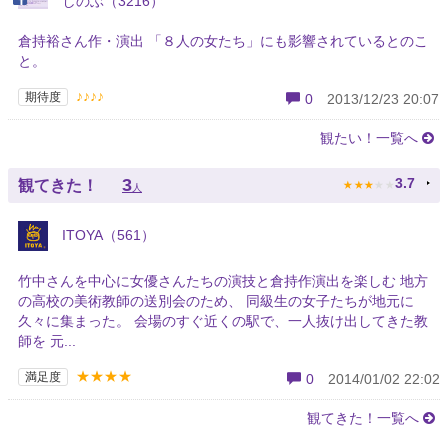
しのぶ（3216）
倉持裕さん作・演出 「８人の女たち」にも影響されているとのこ
と。
♪♪♪♪
期待度
0
2013/12/23 20:07
観たい！一覧へ
★
★
★
★
★
3
3.7
観てきた！
人
ITOYA（561）
竹中さんを中心に女優さんたちの演技と倉持作演出を楽しむ 地方
の高校の美術教師の送別会のため、 同級生の女子たちが地元に
久々に集まった。 会場のすぐ近くの駅で、一人抜け出してきた教
師を 元...
★★★★
満足度
0
2014/01/02 22:02
観てきた！一覧へ