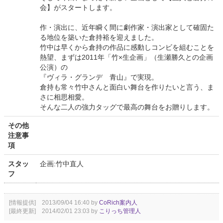
会】がスタートします。
作・演出に、近年瞬く間に劇作家・演出家として確固た
る地位を築いた倉持裕を迎えました。
竹中は早くから倉持の作品に感動しコンビを組むことを
熱望、まずは2011年「竹×生企画」（生瀬勝久との企画
公演）の
『ヴィラ・グランデ 青山』で実現。
倉持も常々竹中さんと面白い舞台を作りたいと言う、ま
さに相思相愛。
そんな二人の強力タッグで最高の舞台をお贈りします。
その他
注意事
項
スタッ
企画:竹中直人
フ
[情報提供] 2013/09/04 16:40 by
CoRich案内人
[最終更新] 2014/02/01 23:03 by
こりっち管理人