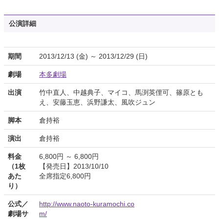
公演詳細
期間
2013/12/13 (金) ～ 2013/12/29 (日)
劇場
本多劇場
出演
竹中直人、中越典子、マイコ、馬渕英俚可、篠原とも
え、安藤玉恵、浜野謙太、風吹ジュン
脚本
倉持裕
演出
倉持裕
料金
6,800円 ～ 6,800円
（1枚
【発売日】2013/10/10
あた
全席指定6,800円
り）
公式／
http://www.naoto-kuramochi.co
劇場サ
m/