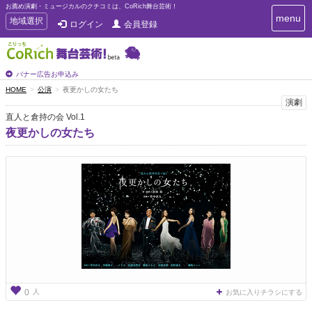
お薦め演劇・ミュージカルのクチコミは、CoRich舞台芸術！
T
menu
T
地域選択
ログイン
会員登録
o
o
g
g
g
g
l
l
バナー広告お申込み
e
e
HOME
公演
夜更かしの女たち
n
n
演劇
a
a
v
直人と倉持の会 Vol.1
i
v
夜更かしの女たち
g
i
a
g
t
a
i
t
o
n
i
o
n
人
0
お気に入りチラシにする