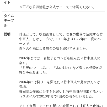
イト
※正式な公演情報は公式サイトでご確認ください。
タイム
テーブ
ル
説明
俳優として、映画監督として、映像の世界で活躍する竹
中直人。しかし一方で、1990年より1～2年に一度のペ
ースで、
自らの企画による舞台公演を続けてきました。
2002年までは、岩松了とコンビを組んだ＜竹中直人の
会＞。
『月光のつゝしみ』、『水の戯れ』など数々の伝説的名
舞台を生みました。
2004年には切り口を変えた＜竹中直人の匙かげん＞が
登場。
毎回旬な作家に台本をお願いし竹中自身が演出するとい
うスタイルで2013年まで4回の公演を行いました。
そして今回、まったく新しい企画として【直人と倉持の