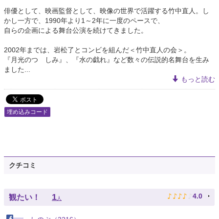
俳優として、映画監督として、映像の世界で活躍する竹中直人。し
かし一方で、1990年より1～2年に一度のペースで、
自らの企画による舞台公演を続けてきました。
2002年までは、岩松了とコンビを組んだ＜竹中直人の会＞。
『月光のつゝしみ』、『水の戯れ』など数々の伝説的名舞台を生み
ました...
もっと読む
埋め込みコード
クチコミ
♪
♪
♪
♪
♪
1
4.0
観たい！
人