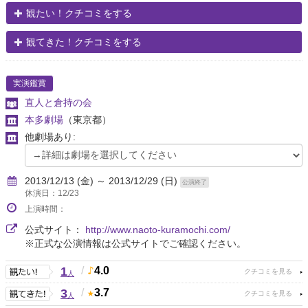
観たい！クチコミをする
観てきた！クチコミをする
実演鑑賞
直人と倉持の会
本多劇場
（東京都）
他劇場あり:
2013/12/13 (金) ～ 2013/12/29 (日)
公演終了
休演日：12/23
上演時間：
公式サイト：
http://www.naoto-kuramochi.com/
※正式な公演情報は公式サイトでご確認ください。
1
/
4.0
人
3
/
3.7
人