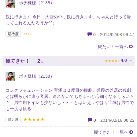
ポチ様様（2138）
観に行きます 今日，大雪の中，観に行きます。ちゃんと行って帰
ってこれるんだろうか^^;
♪♪♪♪
期待度
0
2014/02/08 09:47
観たい！一覧へ
★
★
★
★
★
2
4.0
観てきた！
人
ポチ様様（2138）
コングラチュレーション 宝塚は２度目の観劇。普段の芝居の観劇
とは明らかに違う客層。連れがいてもちょっと心細くなるくらい＾
＾；男性用トイレも少ないし・・・とはいえ，やはり宝塚は男性で
も一度は観る...
★★★★★
満足度
0
2014/02/16 08:22
観てきた！一覧へ