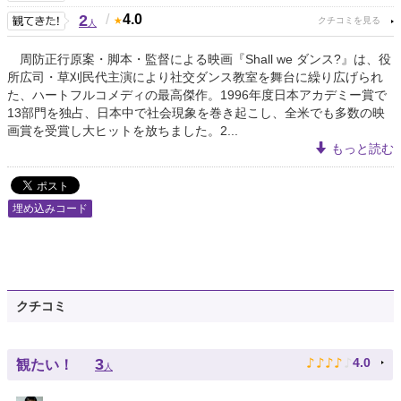
2
/
4.0
人
周防正行原案・脚本・監督による映画『Shall we ダンス?』は、役
所広司・草刈民代主演により社交ダンス教室を舞台に繰り広げられ
た、ハートフルコメディの最高傑作。1996年度日本アカデミー賞で
13部門を独占、日本中で社会現象を巻き起こし、全米でも多数の映
画賞を受賞し大ヒットを放ちました。2...
もっと読む
埋め込みコード
クチコミ
♪
♪
♪
♪
♪
3
4.0
観たい！
人