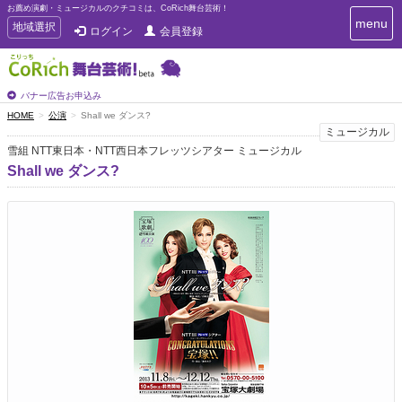
お薦め演劇・ミュージカルのクチコミは、CoRich舞台芸術！
T
menu
T
地域選択
ログイン
会員登録
o
o
g
g
g
g
l
l
バナー広告お申込み
e
e
HOME
公演
Shall we ダンス?
n
n
ミュージカル
a
a
v
雪組 NTT東日本・NTT西日本フレッツシアター ミュージカル
i
v
Shall we ダンス?
g
i
a
g
t
a
i
t
o
n
i
o
n