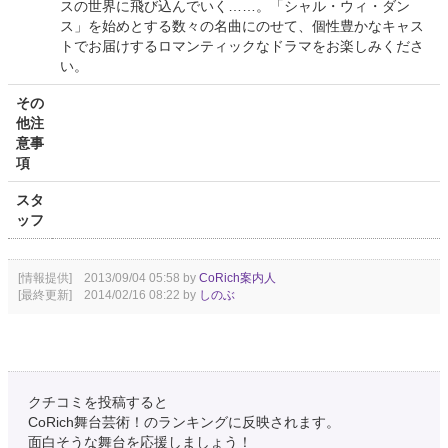
スの世界に飛び込んでいく……。「シャル・ウィ・ダン
ス」を始めとする数々の名曲にのせて、個性豊かなキャス
トでお届けするロマンティックなドラマをお楽しみくださ
い。
その
他注
意事
項
スタ
ッフ
[情報提供] 2013/09/04 05:58 by
CoRich案内人
[最終更新] 2014/02/16 08:22 by
しのぶ
クチコミを投稿すると
CoRich舞台芸術！のランキングに反映されます。
面白そうな舞台を応援しましょう！