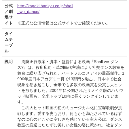
公式
http://kageki.hankyu.co.jp/shall
／劇
_we_dance/
場サ
イト
※正式な公演情報は公式サイトでご確認ください。
タイ
ムテ
ーブ
ル
説明
周防正行原案・脚本・監督による映画『Shall we ダン
ス?』は、役所広司・草刈民代主演により社交ダンス教室を
舞台に繰り広げられた、ハートフルコメディの最高傑作。1
996年度日本アカデミー賞で13部門を独占、日本中で社会
現象を巻き起こし、全米でも多数の映画賞を受賞し大ヒッ
トを放ちました。2004年に公開されたリメイク版のハリウ
ッド映画も、全米トップ10内に長くランクインしていま
す。
この大ヒット映画の初のミュージカル化に宝塚歌劇が挑
戦します。愛する妻もおり、何もかも満たされているはず
なのに心のどこかに空しさを感じている主人公は、ダンス
教室の窓辺にたたずむ美しい女性の姿に惹かれ、社交ダン