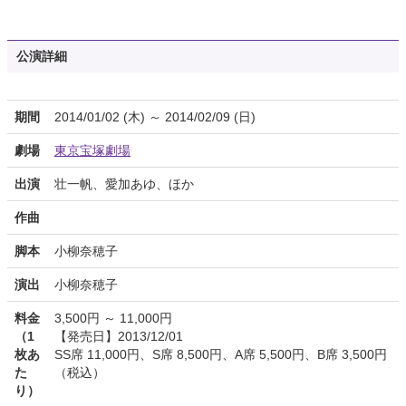
公演詳細
期間
2014/01/02 (木) ～ 2014/02/09 (日)
劇場
東京宝塚劇場
出演
壮一帆、愛加あゆ、ほか
作曲
脚本
小柳奈穂子
演出
小柳奈穂子
料金
3,500円 ～ 11,000円
（1
【発売日】2013/12/01
枚あ
SS席 11,000円、S席 8,500円、A席 5,500円、B席 3,500円
た
（税込）
り）