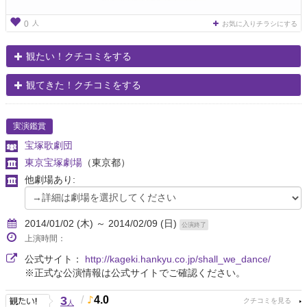
人
0
お気に入りチラシにする
観たい！クチコミをする
観てきた！クチコミをする
実演鑑賞
宝塚歌劇団
東京宝塚劇場
（東京都）
他劇場あり:
2014/01/02 (木) ～ 2014/02/09 (日)
公演終了
上演時間：
公式サイト：
http://kageki.hankyu.co.jp/shall_we_dance/
※正式な公演情報は公式サイトでご確認ください。
3
/
4.0
人