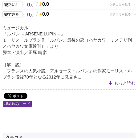
0
/
0.0
人
0
/
0.0
人
ミュージカル
『ルパン －ARSÈNE LUPIN－』
モーリス・ルブラン作「ルパン、最後の恋（ハヤカワ・ミステリ刊
／ハヤカワ文庫近刊）」より
脚本・演出／正塚 晴彦
［解 説］
フランスの人気小説「アルセーヌ・ルパン」の作家モーリス・ル
ブラン没後70年となる2012年に発見さ...
もっと読む
埋め込みコード
クチコミ