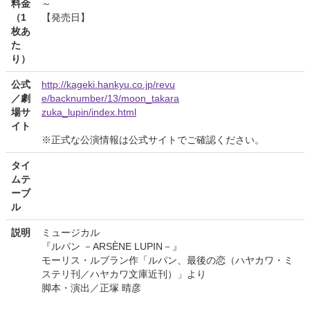
料金
～
（1
【発売日】
枚あ
た
り）
公式
http://kageki.hankyu.co.jp/revu
／劇
e/backnumber/13/moon_takara
場サ
zuka_lupin/index.html
イト
※正式な公演情報は公式サイトでご確認ください。
タイ
ムテ
ーブ
ル
説明
ミュージカル
『ルパン －ARSÈNE LUPIN－』
モーリス・ルブラン作「ルパン、最後の恋（ハヤカワ・ミ
ステリ刊／ハヤカワ文庫近刊）」より
脚本・演出／正塚 晴彦