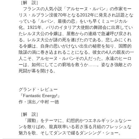
［解 説］
フランスの人気小説「アルセーヌ・ルパン」の作家モー
リス・ルブラン没後70年となる2012年に発見され話題とな
っている「ルパン、最後の恋」をいち早くミュージカル
化。1921年、パリのイタリア大使館の舞踏会に出席してい
たレルヌ大公の令嬢は、屋敷からの連絡で急遽呼び戻され
る。レルヌ大公が謎の死を遂げたのである。悲しみにくれ
る令嬢は、自身の思いがけない出生の秘密を知り、国際的
陰謀の渦に巻き込まれることになる。彼女の4人の親友の一
人こそ、アルセーヌ・ルパンその人だった。永遠のヒーロ
ーは、如何にしてこの窮地を救うか……。姿なき強敵との
死闘が幕を開ける。
グランド・レビュー
『Fantastic Energy!』
作・演出／中村 一徳
［解 説］
「躍動」をテーマに、幻想的かつエネルギッシュなシー
ンを散りばめ、龍真咲率いる若さ漲る月組のフレッシュな
魅力を歌、そしてダンスで綴るダンシング・ショー。