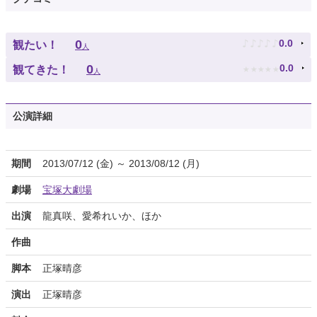
♪
♪
♪
♪
♪
0
0.0
観たい！
人
★
★
★
★
★
0
0.0
観てきた！
人
公演詳細
期間
2013/07/12 (金) ～ 2013/08/12 (月)
劇場
宝塚大劇場
出演
龍真咲、愛希れいか、ほか
作曲
脚本
正塚晴彦
演出
正塚晴彦