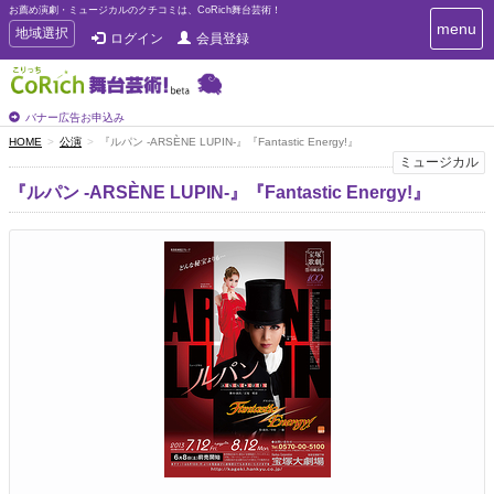
お薦め演劇・ミュージカルのクチコミは、CoRich舞台芸術！
T
menu
T
地域選択
ログイン
会員登録
o
o
g
g
g
g
l
l
バナー広告お申込み
e
e
HOME
公演
『ルパン -ARSÈNE LUPIN-』『Fantastic Energy!』
n
n
ミュージカル
a
a
v
『ルパン -ARSÈNE LUPIN-』『Fantastic Energy!』
i
v
g
i
a
g
t
a
i
t
o
n
i
o
n