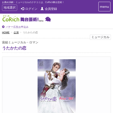
お薦め演劇・ミュージカルのクチコミは、CoRich舞台芸術！
T
menu
T
地域選択
ログイン
会員登録
o
o
g
g
g
g
l
l
バナー広告お申込み
e
e
HOME
公演
うたかたの恋
n
n
ミュージカル
a
a
v
宙組ミュージカル・ロマン
i
v
うたかたの恋
g
i
a
g
t
a
i
t
o
n
i
o
n