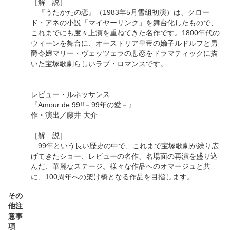
［解 説］
『うたかたの恋』（1983年5月雪組初演）は、クロー
ド・アネの小説「マイヤーリンク」を舞台化したもので、
これまでにも度々上演を重ねてきた名作です。1800年代の
ウィーンを舞台に、オーストリア皇帝の嫡子ルドルフと男
爵令嬢マリー・ヴェッツェラの悲恋をドラマティックに描
いた宝塚歌劇らしいラブ・ロマンスです。
レビュー・ルネッサンス
『Amour de 99!!－99年の愛－』
作・演出／藤井 大介
［解 説］
99年という長い歴史の中で、これまで宝塚歌劇が繰り広
げてきたショー、レビューの名作、名場面の再演を盛り込
んだ、華麗なステージ。様々な作品へのオマージュと共
に、100周年への架け橋となる作品を目指します。
その
他注
意事
項