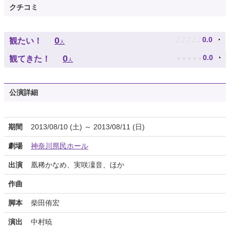
クチコミ
♪
♪
♪
♪
♪
0
0.0
観たい！
人
★
★
★
★
★
0
0.0
観てきた！
人
公演詳細
期間
2013/08/10 (土) ～ 2013/08/11 (日)
劇場
神奈川県民ホール
出演
凰稀かなめ、実咲凜音、ほか
作曲
脚本
柴田侑宏
演出
中村暁