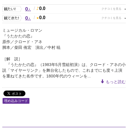
0
/
0.0
人
0
/
0.0
人
ミュージカル・ロマン
『うたかたの恋』
原作／クロード・アネ
脚本／柴田 侑宏 演出／中村 暁
［解 説］
『うたかたの恋』（1983年5月雪組初演）は、クロード・アネの小
説「マイヤーリンク」を舞台化したもので、これまでにも度々上演
を重ねてきた名作です。1800年代のウィーンを...
もっと読む
埋め込みコード