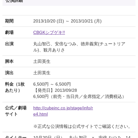
公演詳細
期間
2013/10/20 (日) ～ 2013/10/21 (月)
劇場
CBGKシブゲキ!!
出演
丸山智己、安倍なつみ、徳井義実(チュートリア
ル)、観月ありさ
脚本
土田英生
演出
土田英生
料金（1枚
6,500円 ～ 6,500円
あたり）
【発売日】2013/09/28
6,500円（前売・当日共／全席指定／消費税込）
公式／劇場
http://cubeinc.co.jp/stage/info/r
サイト
e4.html
※正式な公演情報は公式サイトでご確認ください。
タイムテー
10月20日（日） 丸山 智己 × 安倍 なつみ 14