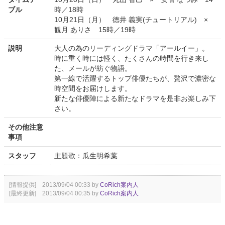
ブル
時／18時
10月21日（月） 徳井 義実(チュートリアル) ×
観月 ありさ 15時／19時
説明
大人の為のリーディングドラマ「アールイー」。
時に重く時には軽く、たくさんの時間を行き来し
た、メールが紡ぐ物語。
第一線で活躍するトップ俳優たちが、贅沢で濃密な
時空間をお届けします。
新たな俳優陣による新たなドラマを是非お楽しみ下
さい。
その他注意
事項
スタッフ
主題歌：瓜生明希葉
[情報提供] 2013/09/04 00:33 by
CoRich案内人
[最終更新] 2013/09/04 00:35 by
CoRich案内人