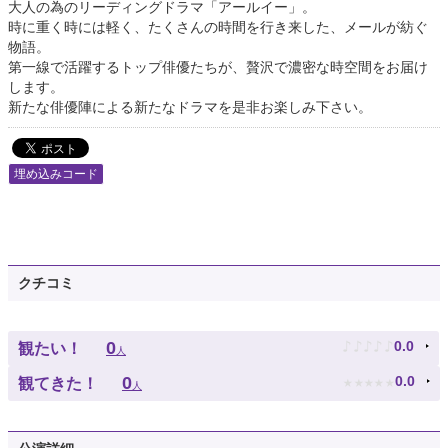
大人の為のリーディングドラマ「アールイー」。
時に重く時には軽く、たくさんの時間を行き来した、メールが紡ぐ
物語。
第一線で活躍するトップ俳優たちが、贅沢で濃密な時空間をお届け
します。
新たな俳優陣による新たなドラマを是非お楽しみ下さい。
埋め込みコード
クチコミ
♪
♪
♪
♪
♪
0
0.0
観たい！
人
★
★
★
★
★
0
0.0
観てきた！
人