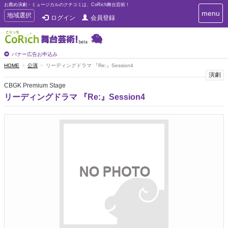
お薦め演劇・ミュージカルのクチコミは、CoRich舞台芸術！
T
menu
T
地域選択
ログイン
会員登録
o
o
g
g
g
g
l
l
バナー広告お申込み
e
e
HOME
公演
リーディングドラマ 『Re:』Session4
n
n
演劇
a
a
v
CBGK Premium Stage
i
v
リーディングドラマ 『Re:』Session4
g
i
a
g
t
a
i
t
o
n
i
o
n