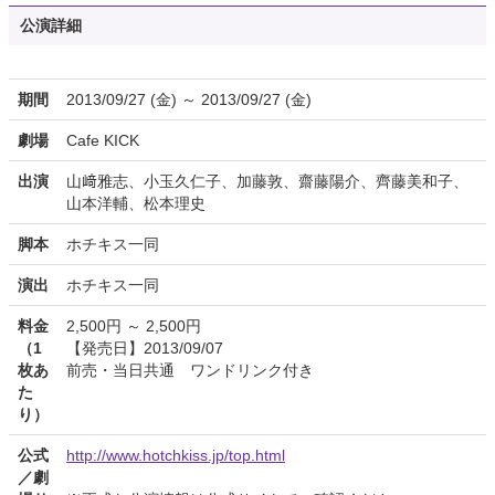
公演詳細
期間
2013/09/27 (金) ～ 2013/09/27 (金)
劇場
Cafe KICK
出演
山﨑雅志、小玉久仁子、加藤敦、齋藤陽介、齊藤美和子、
山本洋輔、松本理史
脚本
ホチキス一同
演出
ホチキス一同
料金
2,500円 ～ 2,500円
（1
【発売日】2013/09/07
枚あ
前売・当日共通 ワンドリンク付き
た
り）
公式
http://www.hotchkiss.jp/top.html
／劇