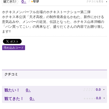
0
/
0.0
人
ホチキスメンバーフル出場のホチキストークショー第二弾
ホチキス本公演「天才高校」の制作発表会もかねた、新作にかける
意気込みや、メンバーの近況、伝説となった、ホチキス山本洋輔の
「パン買ってこい」の再来など、盛りだくさんの内容でお贈り致し
ます!!
埋め込みコード
クチコミ
♪
♪
♪
♪
♪
0
0.0
観たい！
人
★
★
★
★
★
0
0.0
観てきた！
人