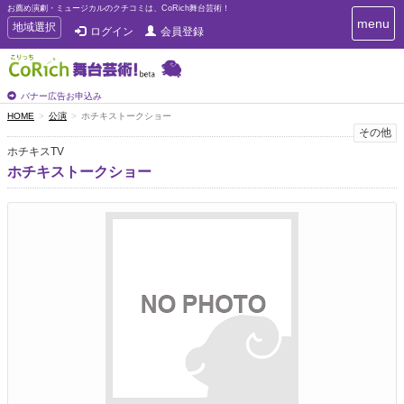
お薦め演劇・ミュージカルのクチコミは、CoRich舞台芸術！
T
menu
T
地域選択
ログイン
会員登録
o
o
g
g
g
g
l
l
バナー広告お申込み
e
e
HOME
公演
ホチキストークショー
n
n
その他
a
a
v
ホチキスTV
i
v
ホチキストークショー
g
i
a
g
t
a
i
t
o
n
i
o
n