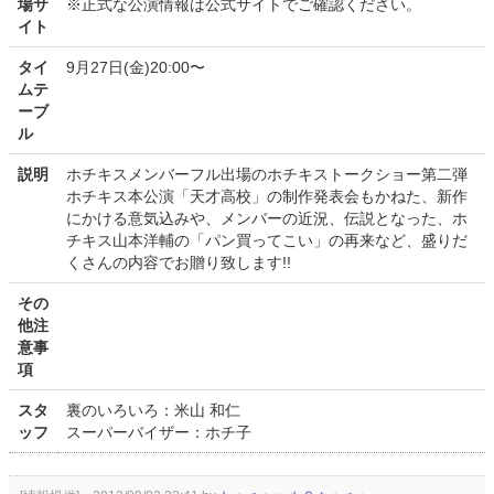
場サ
※正式な公演情報は公式サイトでご確認ください。
イト
タイ
9月27日(金)20:00〜
ムテ
ーブ
ル
説明
ホチキスメンバーフル出場のホチキストークショー第二弾
ホチキス本公演「天才高校」の制作発表会もかねた、新作
にかける意気込みや、メンバーの近況、伝説となった、ホ
チキス山本洋輔の「パン買ってこい」の再来など、盛りだ
くさんの内容でお贈り致します!!
その
他注
意事
項
スタ
裏のいろいろ：米山 和仁
ッフ
スーパーバイザー：ホチ子