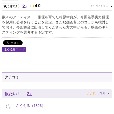
2
/
4.0
人
数々のアーティスト、俳優を育てた相原幸典が、今回若手実力俳優
を起用し公演を行うことを決定。また映画監督とのコラボも検討し
ており、今回舞台に出演してくださった方の中からも、映画のキャ
スティングを選考する予定です。
埋め込みコード
クチコミ
♪
♪
♪
♪
♪
2
3.0
観たい！
人
さくえる（1826）