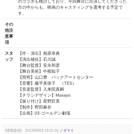
のコラボも検討しており、今回舞台に出演してくださった
方の中からも、映画のキャスティングを選考する予定で
す。
その
他注
意事
項
スタ
【作・演出】相原幸典
ッフ
【演出補佐】石川誠
【舞台監督】安永和彦
【舞台美術】中根聡子
【照明】山口豊 パックアートセンター
【音響】藤平美保子 （TES）
【音楽監督】入来院真嗣
【チラシデザイン】Masayo
【振り付け】星野匠美
【制作】野田麻衣
【企画】03-ゴールデン劇場
[情報提供] 2013/09/03 16:51 by
ノダマイ