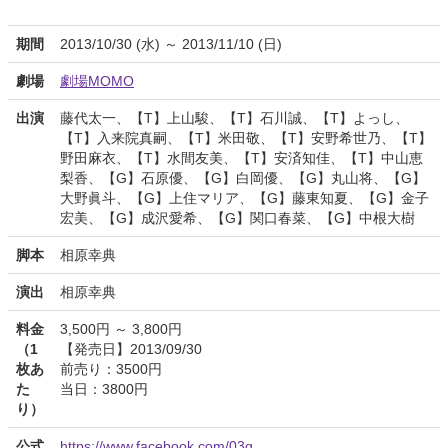
期間
2013/10/30 (水) ～ 2013/11/10 (日)
劇場
劇場MOMO
出演
藤代太一、【T】上山駿、【T】石川誠、【T】よっし、
【T】入来院真嗣、【T】米田敬、【T】安野希世乃、【T】
野田麻衣、【T】水間友美、【T】安済知佳、【T】中山恵
梨香、【G】石原優、【G】白岡優、【G】丸山将、【G】
大野眞斗、【G】上住マリア、【G】藤東知夏、【G】金子
宏美、【G】成沢愛希、【G】関口春菜、【G】中根大樹
脚本
相原幸典
演出
相原幸典
料金
3,500円 ～ 3,800円
（1
【発売日】2013/09/30
枚あ
前売り：3500円
た
当日：3800円
り）
公式
https://www.facebook.com/03g