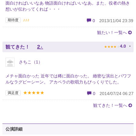
面白ければいいなあ 物語面白ければいいなあ。また、役者の熱き
想いが伝わってくれば・・・
♪♪♪
期待度
0
2013/11/04 23:39
観たい！一覧へ
★
★
★
★
★
2
4.0
観てきた！
人
さちこ（1）
メチャ面白かった 近年では稀に面白かった。 緻密な演出とパワフ
ルなラグビーシーン。 アカペラの歌唱力もびっくりでした。
★★★★★
満足度
0
2014/07/24 06:27
観てきた！一覧へ
公演詳細