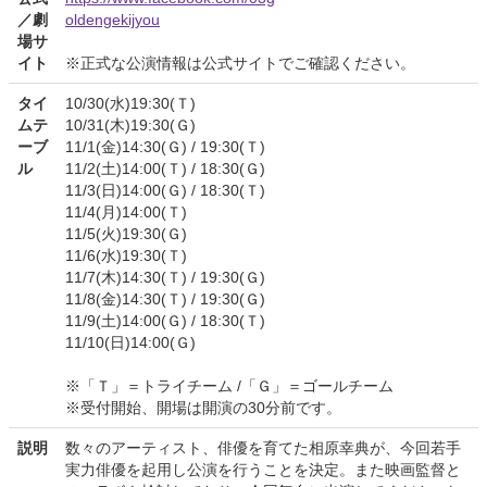
／劇
oldengekijyou
場サ
イト
※正式な公演情報は公式サイトでご確認ください。
タイ
10/30(水)19:30(Ｔ)
ムテ
10/31(木)19:30(Ｇ)
ーブ
11/1(金)14:30(Ｇ) / 19:30(Ｔ)
ル
11/2(土)14:00(Ｔ) / 18:30(Ｇ)
11/3(日)14:00(Ｇ) / 18:30(Ｔ)
11/4(月)14:00(Ｔ)
11/5(火)19:30(Ｇ)
11/6(水)19:30(Ｔ)
11/7(木)14:30(Ｔ) / 19:30(Ｇ)
11/8(金)14:30(Ｔ) / 19:30(Ｇ)
11/9(土)14:00(Ｇ) / 18:30(Ｔ)
11/10(日)14:00(Ｇ)
※「Ｔ」＝トライチーム /「Ｇ」＝ゴールチーム
※受付開始、開場は開演の30分前です。
説明
数々のアーティスト、俳優を育てた相原幸典が、今回若手
実力俳優を起用し公演を行うことを決定。また映画監督と