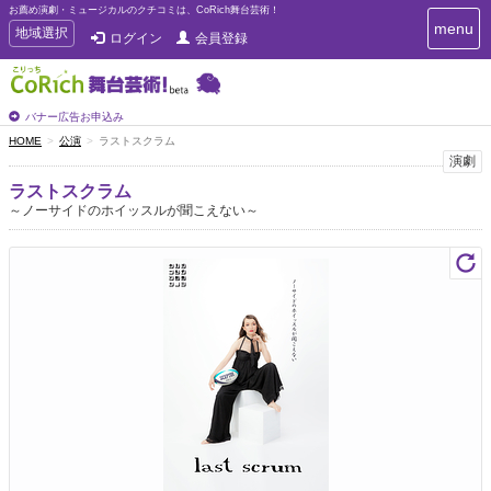
お薦め演劇・ミュージカルのクチコミは、CoRich舞台芸術！
T
menu
T
地域選択
ログイン
会員登録
o
o
g
g
g
g
l
l
バナー広告お申込み
e
e
HOME
公演
ラストスクラム
n
n
演劇
a
a
v
ラストスクラム
i
v
～ノーサイドのホイッスルが聞こえない～
g
i
a
g
t
a
i
t
o
n
i
o
n