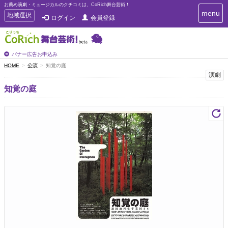
お薦め演劇・ミュージカルのクチコミは、CoRich舞台芸術！
T
menu
T
地域選択
ログイン
会員登録
o
o
g
g
g
g
l
l
バナー広告お申込み
e
e
HOME
公演
知覚の庭
n
n
演劇
a
a
v
知覚の庭
i
v
g
i
a
g
t
a
i
t
o
n
i
o
n