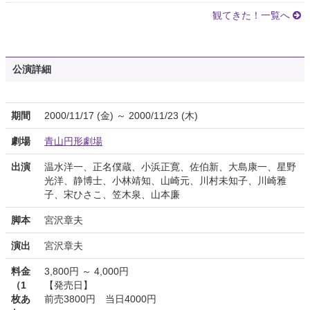
観てきた！一覧へ
公演詳細
期間
2000/11/17 (金) ～ 2000/11/23 (木)
劇場
青山円形劇場
出演
温水洋一、正名僕蔵、小浜正寛、佐伯新、大島康一、星野
光洋、静博士、小林靖知、山崎元、川村未知子、川崎雅
子、宋ひさこ、笠木泉、山本廉
脚本
宮沢章夫
演出
宮沢章夫
料金
3,800円 ～ 4,000円
（1
【発売日】
枚あ
前売3800円 当日4000円