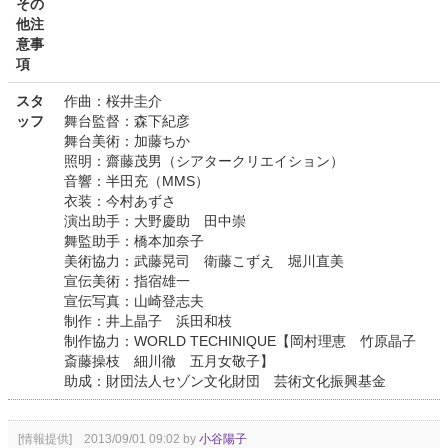
その
他注
意事
項
スタ
作曲：桜井圭介
ッフ
舞台監督：森下紀彦
舞台美術：加藤ちか
照明：齋藤茂男（シアタークリエイション）
音響：半田充（MMS）
衣装：今村あずさ
演出助手：大野慶助 田中崇
舞監助手：橋本加奈子
美術協力：武藤晃司 衛藤こずえ 堀川直美
宣伝美術：指宿雄一
宣伝写真：山崎登志夫
制作：井上晶子 浜田和枝
制作協力：WORLD TECHINIQUE【岡村理恵 竹原晶子
斎藤操枝 細川徹 五月女敬子】
助成：財団法人セゾン文化財団 芸術文化振興基金
[情報提供] 2013/09/01 09:02 by
小谷陽子