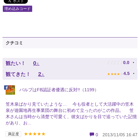
埋め込みコード
クチコミ
♪
♪
♪
♪
♪
0
0.0
観たい！
人
★
★
★
★
★
2
4.5
観てきた！
人
バルブはFB認証者優遇に反対!!（1199）
笠木泉ばかり見ていたような… 今も役者として大活躍中の笠木
泉が遊園地再生事業団の舞台に初めて立ったのがこの作品。 笠
木さんは当時から清楚で可愛く、彼女ばかりを目で追っていた記憶
があり、お...
★★★★★
満足度
0
2013/11/05 16:47