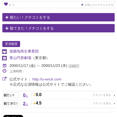
人
0
お気に入りチラシにする
観たい！クチコミをする
観てきた！クチコミをする
実演鑑賞
遊園地再生事業団
青山円形劇場
（東京都）
2000/11/17 (金) ～ 2000/11/23 (木)
公演終了
上演時間：
公式サイト：
http://u-ench.com
※正式な公演情報は公式サイトでご確認ください。
0
/
0.0
人
2
/
4.5
人