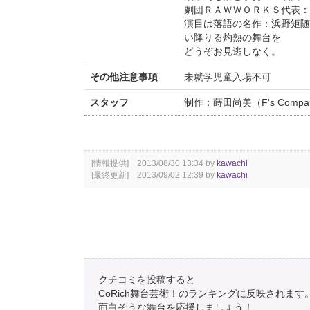
劇団ＲＡＷＷＯＲＫＳ代表：
演目は落語の名作：浜野矩随
い降りる灼熱の舞台を
どうぞお見逃しなく。
その他注意事項
未就学児童入場不可
スタッフ
制作：蒔田尚美（F's Compa
[情報提供] 2013/08/30 13:34 by
kawachi
[最終更新] 2013/09/02 12:39 by
kawachi
クチコミを投稿すると
CoRich舞台芸術！のランキングに反映されます
面白そうな舞台を応援しましょう！