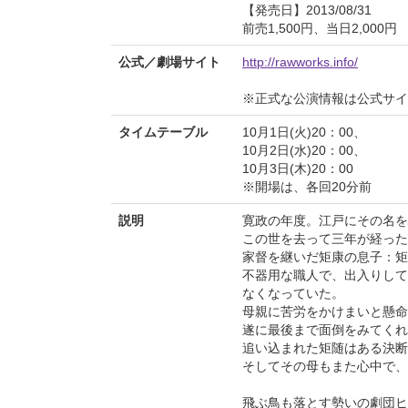
【発売日】2013/08/31
前売1,500円、当日2,000円
公式／劇場サイト
http://rawworks.info/
※正式な公演情報は公式サ
タイムテーブル
10月1日(火)20：00、
10月2日(水)20：00、
10月3日(木)20：00
※開場は、各回20分前
説明
寛政の年度。江戸にその名を
この世を去って三年が経った
家督を継いだ矩康の息子：矩
不器用な職人で、出入りして
なくなっていた。
母親に苦労をかけまいと懸命
遂に最後まで面倒をみてくれ
追い込まれた矩随はある決断
そしてその母もまた心中で
飛ぶ鳥も落とす勢いの劇団ヒ