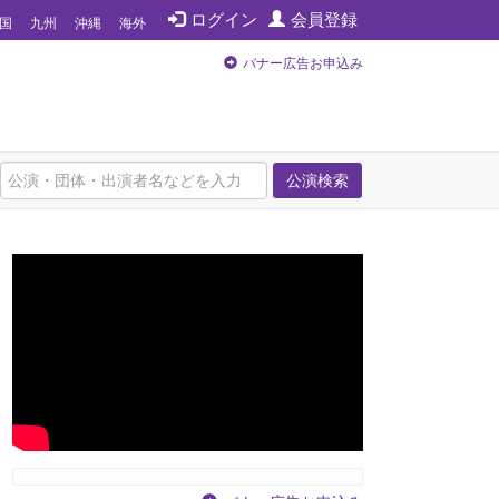
ログイン
会員登録
国
九州
沖縄
海外
バナー広告お申込み
公演検索