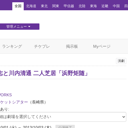
！
全国
北海道
東北
関東
甲信越
北陸
東海
近畿
中国
四
管理メニュー
団体WEBサイト管理
顧客管理
ランキング
チケプレ
掲示板
Myページ
演劇
志と川内清通 二人芝居「浜野矩随」
ORKS
ケットシアター
（長崎県）
あり:
10/01 (火) ～ 2013/10/03 (木)
公演終了