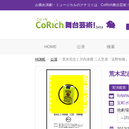
お薦め演劇・ミュージカルのクチコミは、CoRich舞台芸術
HOME
公演
検索
HOME
公演
荒木宏志と川内清通 二人芝居「浜野矩随」
荒木宏
実演鑑賞
RAWW
宝町ポ
他劇場
2013/