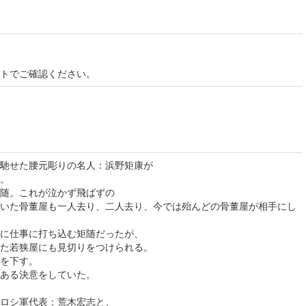
イトでご確認ください。
馳せた腰元彫りの名人：浜野矩康が
。
随。これが泣かず飛ばずの
いた骨董屋も一人去り、二人去り、今では殆んどの骨董屋が相手にし
に仕事に打ち込む矩随だったが、
た若狭屋にも見切りをつけられる。
を下す。
、ある決意をしていた。
ロシ軍代表：荒木宏志と、