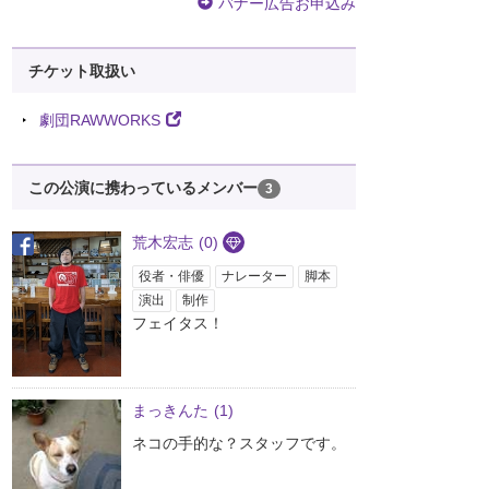
バナー広告お申込み
チケット取扱い
劇団RAWWORKS
この公演に携わっているメンバー
3
荒木宏志
(0)
役者・俳優
ナレーター
脚本
演出
制作
フェイタス！
まっきんた
(1)
ネコの手的な？スタッフです。