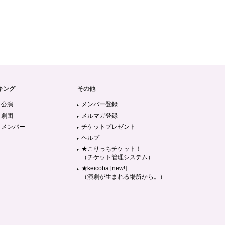
キング
その他
目公演
メンバー登録
目劇団
メルマガ登録
目メンバー
チケットプレゼント
ヘルプ
★こりっちチケット！
（チケット管理システム）
★keicoba [new!]
（演劇が生まれる場所から。）