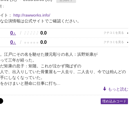
間：
サイト：
http://rawworks.info/
な公演情報は公式サイトでご確認ください。
0
♪
♪
♪
♪
♪
/
0.0
人
0
★
★
★
★
★
/
0.0
人
。江戸にその名を馳せた腰元彫りの名人：浜野矩康が
って三年が経った。
だ矩康の息子：矩随。これが泣かず飛ばずの
人で、出入りしていた骨董屋も一人去り、二人去り、今では殆んどの
手にしなくなっていた。
をかけまいと懸命に仕事に打ち...
もっと読む
埋め込みコード