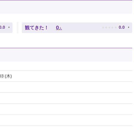
★
★
★
★
★
0
0.0
0.0
観てきた！
人
03 (木)