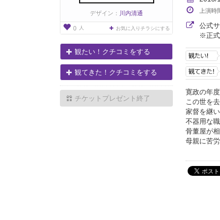
上演時
デザイン：
川内清通
公式
人
0
お気に入りチラシにする
※正式
観たい！クチコミをする
観てきた！クチコミをする
寛政の年度
チケットプレゼント終了
この世を去
家督を継い
不器用な職
骨董屋が相
母親に苦労