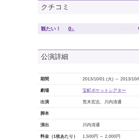
クチコミ
♪
♪
♪
♪
♪
0
観たい！
人
公演詳細
期間
2013/10/01 (火) ～ 2013/10/
劇場
宝町ポケットシアター
出演
荒木宏志、川内清通
脚本
演出
川内清通
料金（1枚あたり）
1,500円 ～ 2,000円