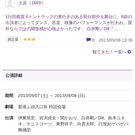
土反（1669）
1日目鑑賞 6トントラックの奥行きのある荷台部分を舞台に、8組の
出演者によってダンス、音楽、映像のパフォーマンスが行われ、屋
外ならではの開放感が心地よかったです。 白井剛／Dill『.....
★★★
満足度
0
2013/09/08 13:36
観てきた！一覧へ
公演詳細
期間
2013/09/07 (土) ～ 2013/09/08 (日)
劇場
新港ふ頭入口前 特設会場
出演
伊東篤宏、岩渕貞太・関かおり、白井剛／Dill、鈴木ユキ
オ、テニスコーツ、東野祥子、向雲太郎、21世紀ゲバゲバ
舞踊団