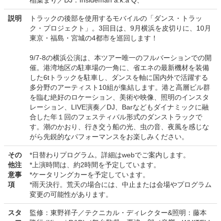
稲葉まり／DJ：Insideman a.k.a Q、
説明
トラックの後部を使用するモバイルの「ダンス・トラッ
ク・プロジェクト」。3回目は、9月横浜を皮切りに、10月
東京・福島・宮城の4都市を巡回します！
9/7-8の横浜公演は、本ツアー唯一のフルバーションでの開
催。港湾地区の駐車場の一角に、省エネの最新機材を装備
した6tトラックを駐車し、ダンスを軸に国内外で活躍する
多分野のアーティスト10組が集結します。港と高層ビル群
を臨む絶好のロケーション、美術や映像、照明のインスタ
レーション、LIVE演奏／DJ、Barなどもダイナミックに融
合した年１回のフェスティバル形式のダンストラックで
す。潮のかおり、行き交う船の光、虫の音、夜風を感じな
がら先鋭的なパフォーマンスをお楽しみください。
その
*日替わりプログラム。詳細はwebでご案内します。
他注
*上演時間は、約2時間を予定しています。
意事
*ケータリングカーを予定しています。
項
*雨天決行。荒天の場合には、中止または会場やプログラム
変更の可能性があります。
スタ
監修：東野祥子／テクニカル・ディレクター&照明：藤本