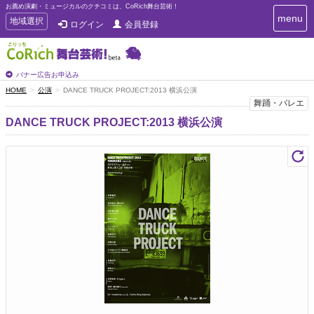
お薦め演劇・ミュージカルのクチコミは、CoRich舞台芸術！
T
menu
T
地域選択
ログイン
会員登録
o
o
g
g
g
g
l
l
バナー広告お申込み
e
e
HOME
公演
DANCE TRUCK PROJECT:2013 横浜公演
n
n
舞踊・バレエ
a
a
v
DANCE TRUCK PROJECT:2013 横浜公演
i
v
g
i
a
g
t
a
i
t
o
n
i
o
n