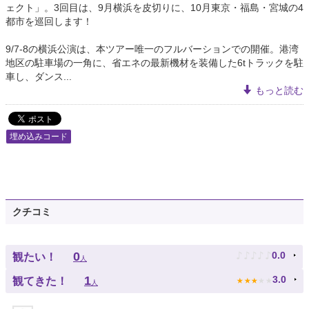
ェクト」。3回目は、9月横浜を皮切りに、10月東京・福島・宮城の4
都市を巡回します！
9/7-8の横浜公演は、本ツアー唯一のフルバーションでの開催。港湾
地区の駐車場の一角に、省エネの最新機材を装備した6tトラックを駐
車し、ダンス...
もっと読む
埋め込みコード
クチコミ
♪
♪
♪
♪
♪
0
0.0
観たい！
人
★
★
★
★
★
1
3.0
観てきた！
人