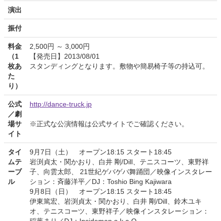
演出
振付
料金
2,500円 ～ 3,000円
（1
【発売日】2013/08/01
枚あ
スタンディングとなります。敷物や簡易椅子等の持込可。
た
り）
公式
http://dance-truck.jp
／劇
場サ
※正式な公演情報は公式サイトでご確認ください。
イト
タイ
9月7日（土） オープン18:15 スタート18:45
ムテ
岩渕貞太・関かおり、白井 剛/Dill、テニスコーツ、東野祥
ーブ
子、向雲太郎、 21世紀ゲバゲバ舞踊団／映像インスタレー
ル
ション：斉藤洋平／DJ：Toshio Bing Kajiwara
9月8日（日） オープン18:15 スタート18:45
伊東篤宏、岩渕貞太・関かおり、白井 剛/Dill、鈴木ユキ
オ、テニスコーツ、東野祥子／映像インスタレーション：