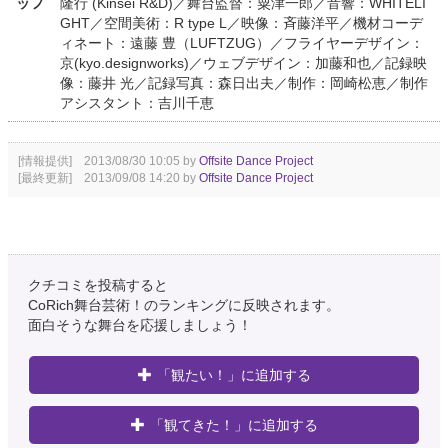
ッフ
隆行 (Kinsei R&D)／舞台監督：粟津一郎／音響：WHITELI
GHT／空間美術：R type L／映像：斉藤洋平／機材コーデ
ィネート：遠藤 豊（LUFTZUG）／フライヤーデザイン：
京(kyo.designworks)／ウェブデザイン：加藤和也／記録映
像：藤井 光／記録写真：森日出夫／制作：岡崎松恵／制作
アシスタント：吉川千恵
[情報提供] 2013/08/30 10:05 by
Offsite Dance Project
[最終更新] 2013/09/08 14:20 by
Offsite Dance Project
クチコミを投稿すると
CoRich舞台芸術！のランキングに反映されます。
面白そうな舞台を応援しましょう！
「観たい！」に追加する
「観てきた！」に追加する