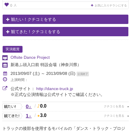
人
0
お気に入りチラシにする
観たい！クチコミをする
観てきた！クチコミをする
実演鑑賞
Offsite Dance Project
新港ふ頭入口前 特設会場
（神奈川県）
2013/09/07 (土) ～ 2013/09/08 (日)
公演終了
上演時間：
公式サイト：
http://dance-truck.jp
※正式な公演情報は公式サイトでご確認ください。
0
/
0.0
人
1
/
3.0
人
トラックの後部を使用するモバイルの「ダンス・トラック・プロジ