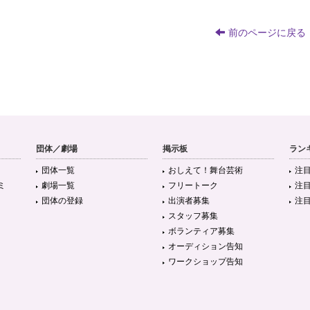
前のページに戻る
団体／劇場
掲示板
ラン
団体一覧
おしえて！舞台芸術
注
ミ
劇場一覧
フリートーク
注
団体の登録
出演者募集
注
スタッフ募集
ボランティア募集
オーディション告知
ワークショップ告知