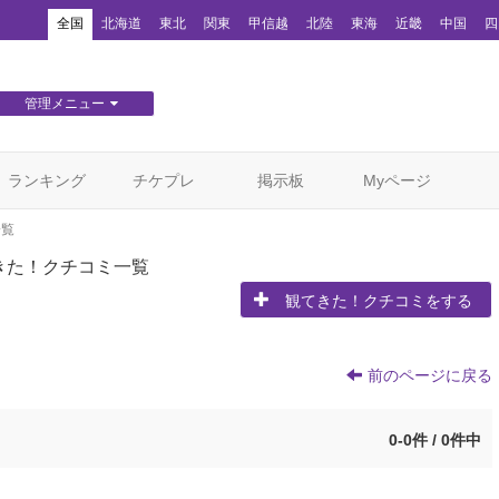
！
全国
北海道
東北
関東
甲信越
北陸
東海
近畿
中国
四
管理メニュー
団体WEBサイト管理
顧客管理
ランキング
チケプレ
掲示板
Myページ
一覧
きた！クチコミ一覧
観てきた！クチコミをする
前のページに戻る
0-0件 / 0件中