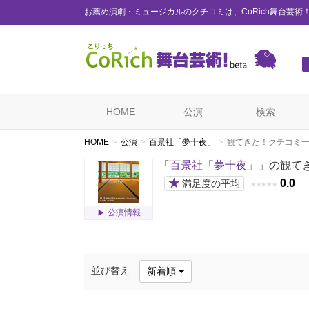
お薦め演劇・ミュージカルのクチコミは、CoRich舞台芸術
HOME
公演
検索
HOME
公演
百景社「夢十夜」
観てきた！クチコミ
「
百景社「夢十夜」
」の観て
★
0.0
満足度の平均
★
★
★
★
★
公演情報
並び替え
新着順