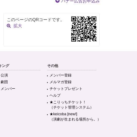
バナー広告お申込み
このページのQRコードです。
拡大
キング
その他
目公演
メンバー登録
目劇団
メルマガ登録
目メンバー
チケットプレゼント
ヘルプ
★こりっちチケット！
（チケット管理システム）
★keicoba [new!]
（演劇が生まれる場所から。）