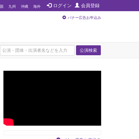
ログイン
会員登録
国
九州
沖縄
海外
バナー広告お申込み
公演検索