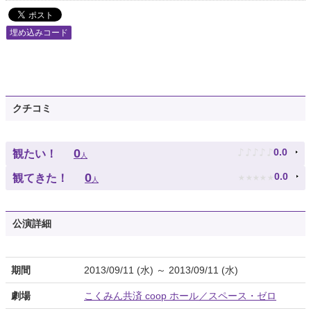
埋め込みコード
クチコミ
♪
♪
♪
♪
♪
0
0.0
観たい！
人
★
★
★
★
★
0
0.0
観てきた！
人
公演詳細
期間
2013/09/11 (水) ～ 2013/09/11 (水)
劇場
こくみん共済 coop ホール／スペース・ゼロ