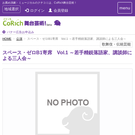
お薦め演劇・ミュージカルのクチコミは、CoRich舞台芸術！
T
menu
T
地域選択
ログイン
会員登録
o
o
g
g
g
g
l
l
バナー広告お申込み
e
e
HOME
公演
スペース・ゼロB1寄席 Vol.1 ～若手精鋭落語家、講談師による三人会～
n
n
歌舞伎・伝統芸能
a
a
v
スペース・ゼロB1寄席 Vol.1 ～若手精鋭落語家、講談師に
i
v
よる三人会～
g
i
a
g
t
a
i
t
o
n
i
o
n