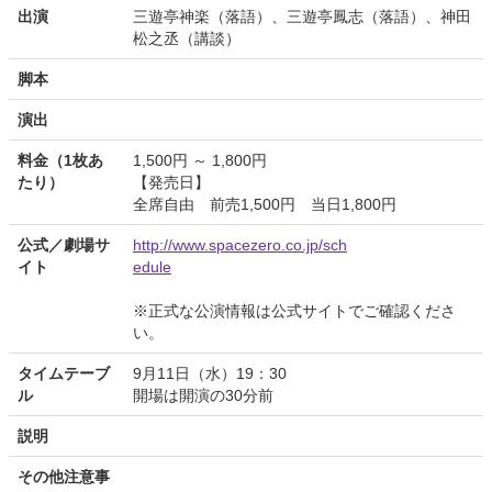
出演
三遊亭神楽（落語）、三遊亭鳳志（落語）、神田
松之丞（講談）
脚本
演出
料金（1枚あ
1,500円 ～ 1,800円
たり）
【発売日】
全席自由 前売1,500円 当日1,800円
公式／劇場サ
http://www.spacezero.co.jp/sch
イト
edule
※正式な公演情報は公式サイトでご確認くださ
い。
タイムテーブ
9月11日（水）19：30
ル
開場は開演の30分前
説明
その他注意事