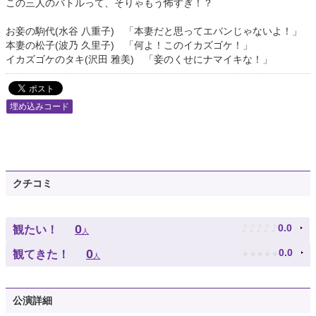
この三人のバトルって、そりゃもう怖すぎ！？
お妾の駒代(水谷 八重子) 「本妻だと思ってエバンじゃないよ！」
本妻の松子(波乃 久里子) 「何よ！このイカズゴケ！」
イカズゴケのタキ(沢田 雅美) 「妾のくせにナマイキな！」
埋め込みコード
クチコミ
♪
♪
♪
♪
♪
0
0.0
観たい！
人
★
★
★
★
★
0
0.0
観てきた！
人
公演詳細