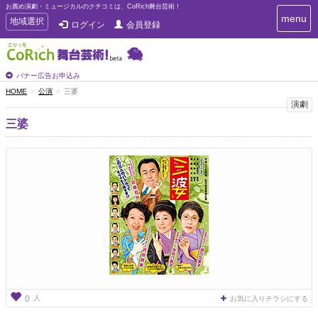
お薦め演劇・ミュージカルのクチコミは、CoRich舞台芸術！
T
menu
T
地域選択
ログイン
会員登録
o
o
g
g
g
g
l
l
バナー広告お申込み
e
e
HOME
公演
三婆
n
n
演劇
a
a
v
三婆
i
v
g
i
a
g
t
a
i
t
o
n
i
o
n
人
0
お気に入りチラシにする