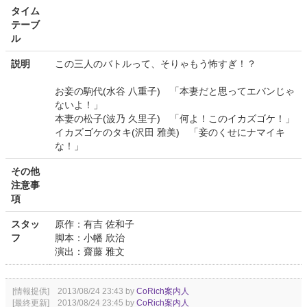
タイム
テーブ
ル
説明
この三人のバトルって、そりゃもう怖すぎ！？
お妾の駒代(水谷 八重子) 「本妻だと思ってエバンじゃ
ないよ！」
本妻の松子(波乃 久里子) 「何よ！このイカズゴケ！」
イカズゴケのタキ(沢田 雅美) 「妾のくせにナマイキ
な！」
その他
注意事
項
スタッ
原作：有吉 佐和子
フ
脚本：小幡 欣治
演出：齋藤 雅文
[情報提供] 2013/08/24 23:43 by
CoRich案内人
[最終更新] 2013/08/24 23:45 by
CoRich案内人